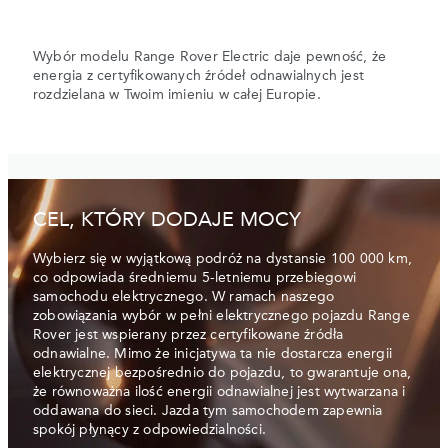
Wybór modelu Range Rover Electric daje pewność, że
energia z certyfikowanych źródeł odnawialnych jest
rozdzielana w Twoim imieniu w całej Europie.
CEL, KTÓRY DODAJE MOCY
Wybierz się w wyjątkową podróż na dystansie 100 000 km,
co odpowiada średniemu 5-letniemu przebiegowi
samochodu elektrycznego. W ramach naszego
zobowiązania wybór w pełni elektrycznego pojazdu Range
Rover jest wspierany przez certyfikowane źródła
odnawialne. Mimo że inicjatywa ta nie dostarcza energii
elektrycznej bezpośrednio do pojazdu, to gwarantuje ona,
że równoważna ilość energii odnawialnej jest wytwarzana i
oddawana do sieci. Jazda tym samochodem zapewnia
spokój płynący z odpowiedzialności.