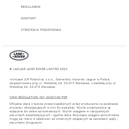
REGULAMIN
KONTAKT
STRATEGIA PODATKOWA
© JAGUAR LAND ROVER LIMITED 2026
Inchcape JLR Poland sp. z o.o., Generalny Importer Jaguar w Polsce,
zarejestrowana przy ul. Wołoskiej 24, 02-675 Warszawa, z siedzibą przy ul.
Wołoskiej 24, 02-675 Warszawa.
VIEW REGULATION (EU) 2020/740 PDF
Oficjalne dane z testów przeprowadzonych przez producenta na podstawie
procedur obowiązujących w Unii Europejskiej. Wyniki przeznaczone są
wyłącznie do celów porównawczych. Wyniki osiągane w rzeczywistych
warunkach eksploatacyjnych i ogólne dane dotyczące osiągów samochodów
mogą się różnic w zależności od zmiennych związanych ze sposobem jazdy i
warunkami drogowymi.