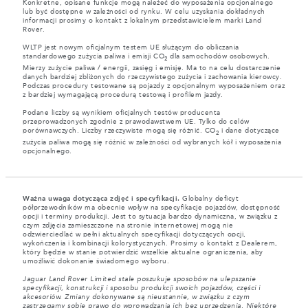
Konkretne, opisane funkcje mogą należeć do wyposażenia opcjonalnego
lub być dostępne w zależności od rynku. W celu uzyskania dokładnych
informacji prosimy o kontakt z lokalnym przedstawicielem marki Land
Rover.
WLTP jest nowym oficjalnym testem UE służącym do obliczania
standardowego zużycia paliwa i emisji CO
dla samochodów osobowych.
2
Mierzy zużycie paliwa / energii, zasięg i emisję. Ma to na celu dostarczenie
danych bardziej zbliżonych do rzeczywistego zużycia i zachowania kierowcy.
Podczas procedury testowane są pojazdy z opcjonalnym wyposażeniem oraz
z bardziej wymagającą procedurą testową i profilem jazdy.
Podane liczby są wynikiem oficjalnych testów producenta
przeprowadzonych zgodnie z prawodawstwem UE. Tylko do celów
porównawczych. Liczby rzeczywiste mogą się różnić. CO
i dane dotyczące
2
zużycia paliwa mogą się różnić w zależności od wybranych kół i wyposażenia
opcjonalnego.
Ważna uwaga dotycząca zdjęć i specyfikacji.
Globalny deficyt
półprzewodników ma obecnie wpływ na specyfikacje pojazdów, dostępność
opcji i terminy produkcji. Jest to sytuacja bardzo dynamiczna, w związku z
czym zdjęcia zamieszczone na stronie internetowej mogą nie
odzwierciedlać w pełni aktualnych specyfikacji dotyczących opcji,
wykończenia i kombinacji kolorystycznych. Prosimy o kontakt z Dealerem,
który będzie w stanie potwierdzić wszelkie aktualne ograniczenia, aby
umożliwić dokonanie świadomego wyboru.
Jaguar Land Rover Limited stale poszukuje sposobów na ulepszanie
specyfikacji, konstrukcji i sposobu produkcji swoich pojazdów, części i
akcesoriów. Zmiany dokonywane są nieustannie, w związku z czym
zastrzegamy sobie prawo do wprowadzania ich bez uprzedzenia. Niektóre