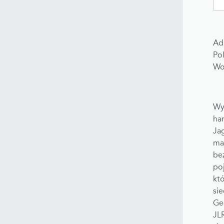
Ad
Pol
Wo
Wy
ha
Ja
ma
be
po
któ
sie
Ge
JLR