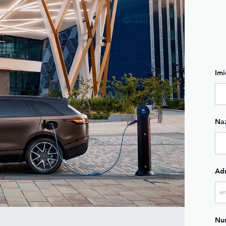
Imi
Na
Adr
Num