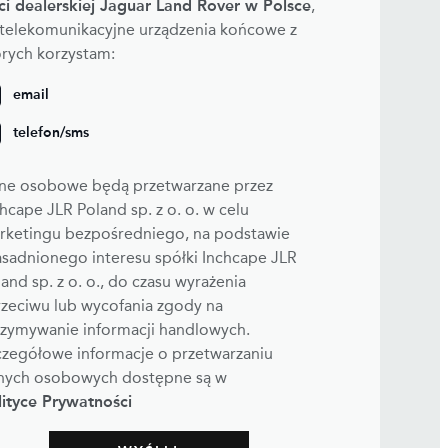
eci dealerskiej Jaguar Land Rover w Polsce
,
 telekomunikacyjne urządzenia końcowe z
órych korzystam:
email
telefon/sms
ne osobowe będą przetwarzane przez
hcape JLR Poland sp. z o. o. w celu
rketingu bezpośredniego, na podstawie
asadnionego interesu spółki Inchcape JLR
and sp. z o. o., do czasu wyrażenia
rzeciwu lub wycofania zgody na
rzymywanie informacji handlowych.
czegółowe informacje o przetwarzaniu
nych osobowych dostępne są w
lityce Prywatności