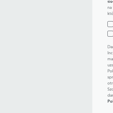
si
na
kt
Da
Inc
ma
uz
Pol
sp
ot
Sz
da
Po