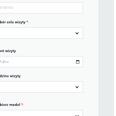
ór celu wizyty
*
eń wizyty
zina wizyty
bierz model
*