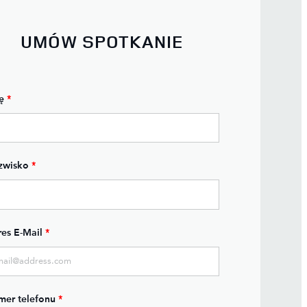
UMÓW SPOTKANIE
ę
*
zwisko
*
es E-Mail
*
er telefonu
*