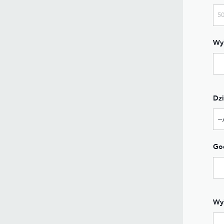
Wyb
Dzi
God
Wy