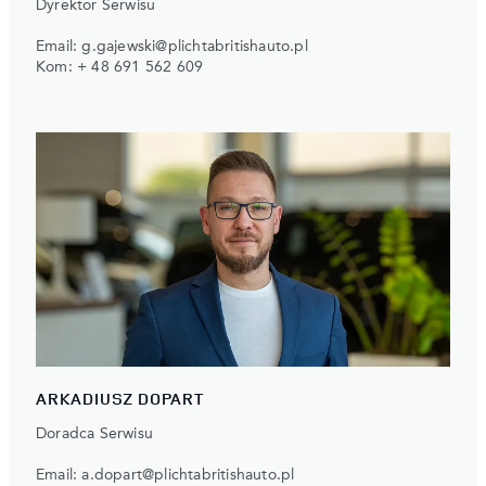
Dyrektor Serwisu
Email:
g.gajewski@plichtabritishauto.pl
Kom:
+ 48 691 562 609
ARKADIUSZ DOPART
Doradca Serwisu
Email:
a.dopart@plichtabritishauto.pl