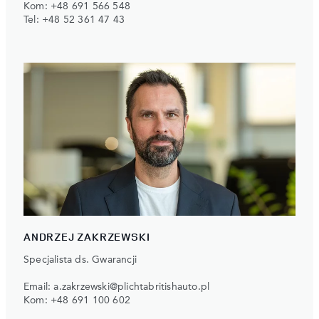
Kom:
+48 691 566 548
Tel:
+48 52 361 47 43
ANDRZEJ ZAKRZEWSKI
Specjalista ds. Gwarancji
Email:
a.zakrzewski@plichtabritishauto.pl
Kom:
+48 691 100 602