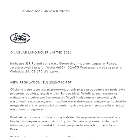
ZARZĄDZAJ USTAWIENIAMI
© JAGUAR LAND ROVER LIMITED 2026
Inchcape JLR Poland sp. z o.o., Generalny Importer Jaguar w Polsce,
zarejestrowana przy ul. Wołoskiej 24, 02-675 Warszawa, z siedzibą przy ul.
Wołoskiej 24, 02-675 Warszawa.
VIEW REGULATION (EU) 2020/740 PDF
Oficjalne dane z testów przeprowadzonych przez producenta na podstawie
procedur obowiązujących w Unii Europejskiej. Wyniki przeznaczone są
wyłącznie do celów porównawczych. Wyniki osiągane w rzeczywistych
warunkach eksploatacyjnych i ogólne dane dotyczące osiągów samochodów
mogą się różnic w zależności od zmiennych związanych ze sposobem jazdy i
warunkami drogowymi.
Konkretne, opisane funkcje mogą należeć do wyposażenia opcjonalnego
lub być dostępne w zależności od rynku. W celu uzyskania dokładnych
informacji prosimy o kontakt z lokalnym przedstawicielem marki Land
Rover.