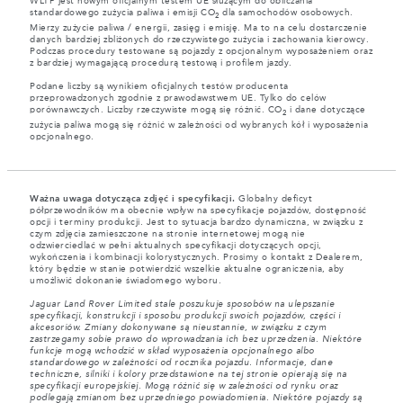
WLTP jest nowym oficjalnym testem UE służącym do obliczania
standardowego zużycia paliwa i emisji CO
dla samochodów osobowych.
2
Mierzy zużycie paliwa / energii, zasięg i emisję. Ma to na celu dostarczenie
danych bardziej zbliżonych do rzeczywistego zużycia i zachowania kierowcy.
Podczas procedury testowane są pojazdy z opcjonalnym wyposażeniem oraz
z bardziej wymagającą procedurą testową i profilem jazdy.
Podane liczby są wynikiem oficjalnych testów producenta
przeprowadzonych zgodnie z prawodawstwem UE. Tylko do celów
porównawczych. Liczby rzeczywiste mogą się różnić. CO
i dane dotyczące
2
zużycia paliwa mogą się różnić w zależności od wybranych kół i wyposażenia
opcjonalnego.
Ważna uwaga dotycząca zdjęć i specyfikacji.
Globalny deficyt
półprzewodników ma obecnie wpływ na specyfikacje pojazdów, dostępność
opcji i terminy produkcji. Jest to sytuacja bardzo dynamiczna, w związku z
czym zdjęcia zamieszczone na stronie internetowej mogą nie
odzwierciedlać w pełni aktualnych specyfikacji dotyczących opcji,
wykończenia i kombinacji kolorystycznych. Prosimy o kontakt z Dealerem,
który będzie w stanie potwierdzić wszelkie aktualne ograniczenia, aby
umożliwić dokonanie świadomego wyboru.
Jaguar Land Rover Limited stale poszukuje sposobów na ulepszanie
specyfikacji, konstrukcji i sposobu produkcji swoich pojazdów, części i
akcesoriów. Zmiany dokonywane są nieustannie, w związku z czym
zastrzegamy sobie prawo do wprowadzania ich bez uprzedzenia. Niektóre
funkcje mogą wchodzić w skład wyposażenia opcjonalnego albo
standardowego w zależności od rocznika pojazdu. Informacje, dane
techniczne, silniki i kolory przedstawione na tej stronie opierają się na
specyfikacji europejskiej. Mogą różnić się w zależności od rynku oraz
podlegają zmianom bez uprzedniego powiadomienia. Niektóre pojazdy są