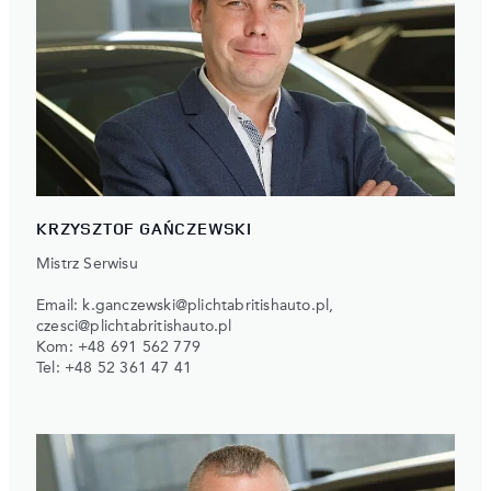
KRZYSZTOF GAŃCZEWSKI
Mistrz Serwisu
Email:
k.ganczewski@plichtabritishauto.pl
,
czesci@plichtabritishauto.pl
Kom:
+48 691 562 779
Tel:
+48 52 361 47 41