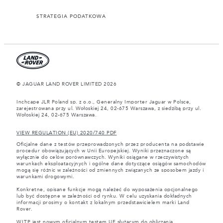
STRATEGIA PODATKOWA
© JAGUAR LAND ROVER LIMITED 2026
Inchcape JLR Poland sp. z o.o., Generalny Importer Jaguar w Polsce,
zarejestrowana przy ul. Wołoskiej 24, 02-675 Warszawa, z siedzibą przy ul.
Wołoskiej 24, 02-675 Warszawa.
VIEW REGULATION (EU) 2020/740 PDF
Oficjalne dane z testów przeprowadzonych przez producenta na podstawie
procedur obowiązujących w Unii Europejskiej. Wyniki przeznaczone są
wyłącznie do celów porównawczych. Wyniki osiągane w rzeczywistych
warunkach eksploatacyjnych i ogólne dane dotyczące osiągów samochodów
mogą się różnic w zależności od zmiennych związanych ze sposobem jazdy i
warunkami drogowymi.
Konkretne, opisane funkcje mogą należeć do wyposażenia opcjonalnego
lub być dostępne w zależności od rynku. W celu uzyskania dokładnych
informacji prosimy o kontakt z lokalnym przedstawicielem marki Land
Rover.
WLTP jest nowym oficjalnym testem UE służącym do obliczania