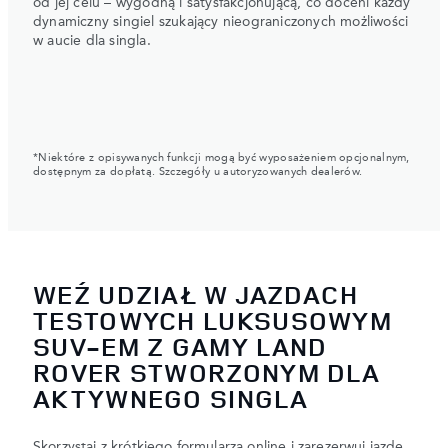
od jej celu – wygodną i satysfakcjonującą, co doceni każdy
dynamiczny singiel szukający nieograniczonych możliwości
w aucie dla singla.
*Niektóre z opisywanych funkcji mogą być wyposażeniem opcjonalnym,
dostępnym za dopłatą. Szczegóły u autoryzowanych dealerów.
WEŹ UDZIAŁ W JAZDACH
TESTOWYCH LUKSUSOWYM
SUV-EM Z GAMY LAND
ROVER STWORZONYM DLA
AKTYWNEGO SINGLA
Skorzystaj z krótkiego formularza online i zarezerwuj jazdę