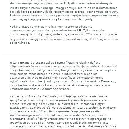
standardowego zużycia paliwa i emisji CO
dla samochodów osobowych.
2
Mierzy zużycie paliwa / energii, zasięg i emisję. Ma to na celu dostarczenie
danych bardziej zbliżonych do rzeczywistego zużycia i zachowania kierowcy.
Podczas procedury testowane są pojazdy z opcjonalnym wyposażeniem oraz
z bardziej wymagającą procedurą testową i profilem jazdy.
Podane liczby są wynikiem oficjalnych testów producenta
przeprowadzonych zgodnie z prawodawstwem UE. Tylko do celów
porównawczych. Liczby rzeczywiste mogą się różnić. CO
i dane dotyczące
2
zużycia paliwa mogą się różnić w zależności od wybranych kół i wyposażenia
opcjonalnego.
Ważna uwaga dotycząca zdjęć i specyfikacji.
Globalny deficyt
półprzewodników ma obecnie wpływ na specyfikacje pojazdów, dostępność
opcji i terminy produkcji. Jest to sytuacja bardzo dynamiczna, w związku z
czym zdjęcia zamieszczone na stronie internetowej mogą nie
odzwierciedlać w pełni aktualnych specyfikacji dotyczących opcji,
wykończenia i kombinacji kolorystycznych. Prosimy o kontakt z Dealerem,
który będzie w stanie potwierdzić wszelkie aktualne ograniczenia, aby
umożliwić dokonanie świadomego wyboru.
Jaguar Land Rover Limited stale poszukuje sposobów na ulepszanie
specyfikacji, konstrukcji i sposobu produkcji swoich pojazdów, części i
akcesoriów. Zmiany dokonywane są nieustannie, w związku z czym
zastrzegamy sobie prawo do wprowadzania ich bez uprzedzenia. Niektóre
funkcje mogą wchodzić w skład wyposażenia opcjonalnego albo
standardowego w zależności od rocznika pojazdu. Informacje, dane
techniczne, silniki i kolory przedstawione na tej stronie opierają się na
specyfikacji europejskiej. Mogą różnić się w zależności od rynku oraz
podlegają zmianom bez uprzedniego powiadomienia. Niektóre pojazdy są