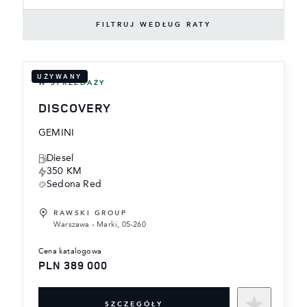
FILTRUJ WEDŁUG RATY
UŻYWANY
W SPRZEDAŻY
DISCOVERY
GEMINI
Diesel
350 KM
Sedona Red
RAWSKI GROUP
Warszawa - Marki, 05-260
cena katalogowa
PLN 389 000
SZCZEGÓŁY