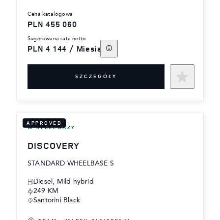
cena katalogowa
PLN 455 060
sugerowana rata netto
PLN 4 144 / Miesiąc
SZCZEGÓŁY
APPROVED
W SPRZEDAŻY
DISCOVERY
STANDARD WHEELBASE S
Diesel, Mild hybrid
249 KM
Santorini Black