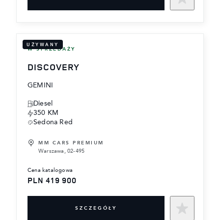
UŻYWANY
W SPRZEDAŻY
DISCOVERY
GEMINI
Diesel
350 KM
Sedona Red
MM CARS PREMIUM
Warszawa, 02-495
cena katalogowa
PLN 419 900
SZCZEGÓŁY