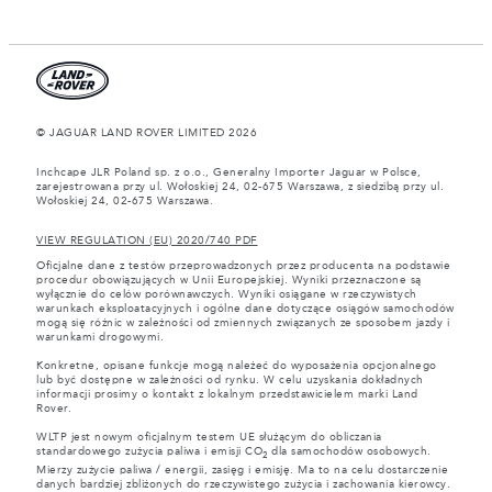
© JAGUAR LAND ROVER LIMITED 2026
Inchcape JLR Poland sp. z o.o., Generalny Importer Jaguar w Polsce,
zarejestrowana przy ul. Wołoskiej 24, 02-675 Warszawa, z siedzibą przy ul.
Wołoskiej 24, 02-675 Warszawa.
VIEW REGULATION (EU) 2020/740 PDF
Oficjalne dane z testów przeprowadzonych przez producenta na podstawie
procedur obowiązujących w Unii Europejskiej. Wyniki przeznaczone są
wyłącznie do celów porównawczych. Wyniki osiągane w rzeczywistych
warunkach eksploatacyjnych i ogólne dane dotyczące osiągów samochodów
mogą się różnic w zależności od zmiennych związanych ze sposobem jazdy i
warunkami drogowymi.
Konkretne, opisane funkcje mogą należeć do wyposażenia opcjonalnego
lub być dostępne w zależności od rynku. W celu uzyskania dokładnych
informacji prosimy o kontakt z lokalnym przedstawicielem marki Land
Rover.
WLTP jest nowym oficjalnym testem UE służącym do obliczania
standardowego zużycia paliwa i emisji CO
dla samochodów osobowych.
2
Mierzy zużycie paliwa / energii, zasięg i emisję. Ma to na celu dostarczenie
danych bardziej zbliżonych do rzeczywistego zużycia i zachowania kierowcy.