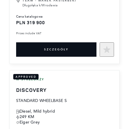
TEAM - MAREK PASIERBSKI
Długołęka k/Wrocławia
cena katalogowa
PLN 319 900
Prices include VAT
SZCZEGÓŁY
APPROVED
W SPRZEDAŻY
DISCOVERY
STANDARD WHEELBASE S
Diesel, Mild hybrid
249 KM
Eiger Grey