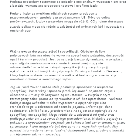
Podczas procedury testowane są pojazdy z opcjonalnym wyposażeniem oraz
z bardziej wymagającą procedurą testową i profilem jazdy.
Podane liczby są wynikiem oficjalnych testów producenta
przeprowadzonych zgodnie z prawodawstwem UE. Tylko do celów
porównawczych. Liczby rzeczywiste mogą się różnić. CO
i dane dotyczące
2
zużycia paliwa mogą się różnić w zależności od wybranych kół i wyposażenia
opcjonalnego.
Ważna uwaga dotycząca zdjęć i specyfikacji.
Globalny deficyt
półprzewodników ma obecnie wpływ na specyfikacje pojazdów, dostępność
opcji i terminy produkcji. Jest to sytuacja bardzo dynamiczna, w związku z
czym zdjęcia zamieszczone na stronie internetowej mogą nie
odzwierciedlać w pełni aktualnych specyfikacji dotyczących opcji,
wykończenia i kombinacji kolorystycznych. Prosimy o kontakt z Dealerem,
który będzie w stanie potwierdzić wszelkie aktualne ograniczenia, aby
umożliwić dokonanie świadomego wyboru.
Jaguar Land Rover Limited stale poszukuje sposobów na ulepszanie
specyfikacji, konstrukcji i sposobu produkcji swoich pojazdów, części i
akcesoriów. Zmiany dokonywane są nieustannie, w związku z czym
zastrzegamy sobie prawo do wprowadzania ich bez uprzedzenia. Niektóre
funkcje mogą wchodzić w skład wyposażenia opcjonalnego albo
standardowego w zależności od rocznika pojazdu. Informacje, dane
techniczne, silniki i kolory przedstawione na tej stronie opierają się na
specyfikacji europejskiej. Mogą różnić się w zależności od rynku oraz
podlegają zmianom bez uprzedniego powiadomienia. Niektóre pojazdy są
pokazane z wyposażeniem opcjonalnym i akcesoriami zamontowanymi przez
sprzedawcę, które mogą nie być dostępne na wszystkich rynkach. Aby
uzyskać informacje na temat lokalnej dostępności i cen, prosimy o kontakt
z miejscowym salonem sprzedaży.