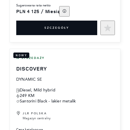
sugerowana rata netto
PLN 4 125 / Miesiąc
SZCZEGÓŁY
NOWY
W SPRZEDAŻY
DISCOVERY
DYNAMIC SE
Diesel, Mild hybrid
249 KM
Santorini Black - lakier metalik
JLR POLSKA
Magazyn centralny
cena katalogowa