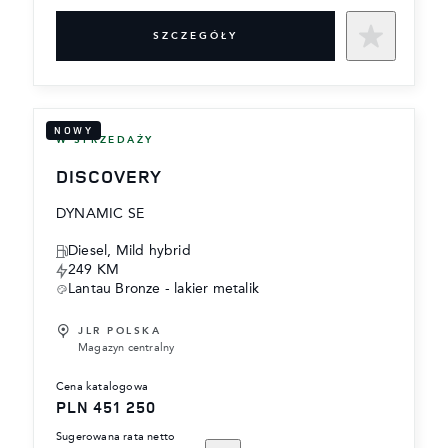
SZCZEGÓŁY
NOWY
W SPRZEDAŻY
DISCOVERY
DYNAMIC SE
Diesel, Mild hybrid
249 KM
Lantau Bronze - lakier metalik
JLR POLSKA
Magazyn centralny
cena katalogowa
PLN 451 250
sugerowana rata netto