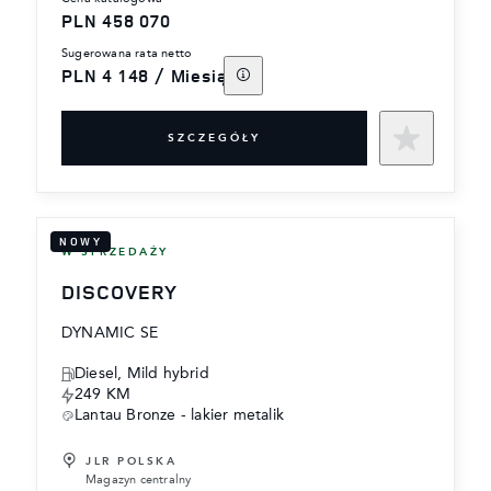
PLN 458 070
sugerowana rata netto
PLN 4 148 / Miesiąc
SZCZEGÓŁY
NOWY
W SPRZEDAŻY
DISCOVERY
DYNAMIC SE
Diesel, Mild hybrid
249 KM
Lantau Bronze - lakier metalik
JLR POLSKA
Magazyn centralny