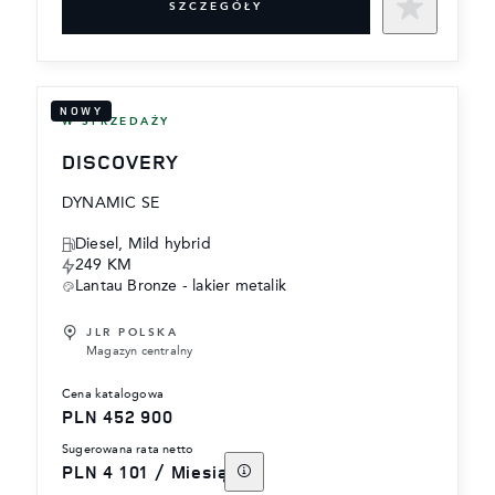
SZCZEGÓŁY
NOWY
W SPRZEDAŻY
DISCOVERY
DYNAMIC SE
Diesel, Mild hybrid
249 KM
Lantau Bronze - lakier metalik
JLR POLSKA
Magazyn centralny
cena katalogowa
PLN 452 900
sugerowana rata netto
PLN 4 101 / Miesiąc