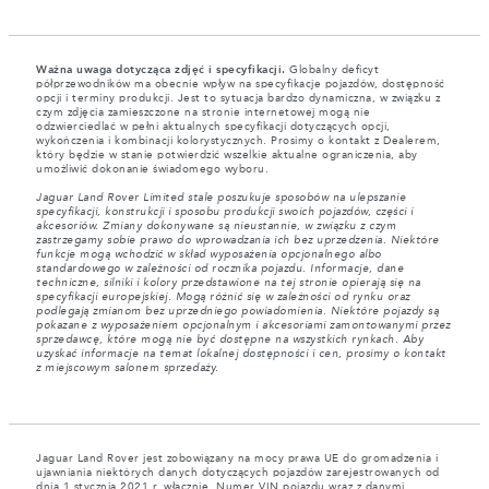
Ważna uwaga dotycząca zdjęć i specyfikacji.
Globalny deficyt
półprzewodników ma obecnie wpływ na specyfikacje pojazdów, dostępność
opcji i terminy produkcji. Jest to sytuacja bardzo dynamiczna, w związku z
czym zdjęcia zamieszczone na stronie internetowej mogą nie
odzwierciedlać w pełni aktualnych specyfikacji dotyczących opcji,
wykończenia i kombinacji kolorystycznych. Prosimy o kontakt z Dealerem,
który będzie w stanie potwierdzić wszelkie aktualne ograniczenia, aby
umożliwić dokonanie świadomego wyboru.
Jaguar Land Rover Limited stale poszukuje sposobów na ulepszanie
specyfikacji, konstrukcji i sposobu produkcji swoich pojazdów, części i
akcesoriów. Zmiany dokonywane są nieustannie, w związku z czym
zastrzegamy sobie prawo do wprowadzania ich bez uprzedzenia. Niektóre
funkcje mogą wchodzić w skład wyposażenia opcjonalnego albo
standardowego w zależności od rocznika pojazdu. Informacje, dane
techniczne, silniki i kolory przedstawione na tej stronie opierają się na
specyfikacji europejskiej. Mogą różnić się w zależności od rynku oraz
podlegają zmianom bez uprzedniego powiadomienia. Niektóre pojazdy są
pokazane z wyposażeniem opcjonalnym i akcesoriami zamontowanymi przez
sprzedawcę, które mogą nie być dostępne na wszystkich rynkach. Aby
uzyskać informacje na temat lokalnej dostępności i cen, prosimy o kontakt
z miejscowym salonem sprzedaży.
Jaguar Land Rover jest zobowiązany na mocy prawa UE do gromadzenia i
ujawniania niektórych danych dotyczących pojazdów zarejestrowanych od
dnia 1 stycznia 2021 r. włącznie. Numer VIN pojazdu wraz z danymi