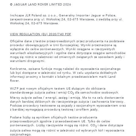
© JAGUAR LAND ROVER LIMITED 2026
Inchcape JLR Poland sp. z o.o., Generalny Importer Jaguar w Polsce,
zarejestrowana przy ul. Wołoskiej 24, 02-675 Warszawa, z siedzibą przy ul.
Wołoskiej 24, 02-675 Warszawa.
VIEW REGULATION (EU) 2020/740 PDF
Oficjalne dane z testów przeprowadzonych przez producenta na podstawie
procedur obowiązujących w Unii Europejskiej. Wyniki przeznaczone są
wyłącznie do celów porównawczych. Wyniki osiągane w rzeczywistych
warunkach eksploatacyjnych i ogólne dane dotyczące osiągów samochodów
mogą się różnic w zależności od zmiennych związanych ze sposobem jazdy i
warunkami drogowymi.
Konkretne, opisane funkcje mogą należeć do wyposażenia opcjonalnego
lub być dostępne w zależności od rynku. W celu uzyskania dokładnych
informacji prosimy o kontakt z lokalnym przedstawicielem marki Land
Rover.
WLTP jest nowym oficjalnym testem UE służącym do obliczania
standardowego zużycia paliwa i emisji CO
dla samochodów osobowych.
2
Mierzy zużycie paliwa / energii, zasięg i emisję. Ma to na celu dostarczenie
danych bardziej zbliżonych do rzeczywistego zużycia i zachowania kierowcy.
Podczas procedury testowane są pojazdy z opcjonalnym wyposażeniem oraz
z bardziej wymagającą procedurą testową i profilem jazdy.
Podane liczby są wynikiem oficjalnych testów producenta
przeprowadzonych zgodnie z prawodawstwem UE. Tylko do celów
porównawczych. Liczby rzeczywiste mogą się różnić. CO
i dane dotyczące
2
zużycia paliwa mogą się różnić w zależności od wybranych kół i wyposażenia
opcjonalnego.