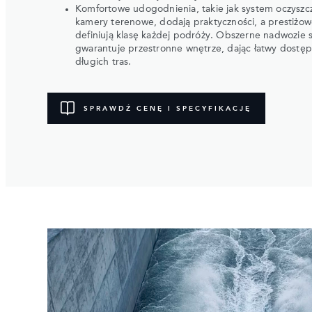
Komfortowe udogodnienia, takie jak system oczyszczan
kamery terenowe, dodają praktyczności, a prestiżo
definiują klasę każdej podróży. Obszerne nadwozi
gwarantuje przestronne wnętrze, dając łatwy dostę
długich tras.
SPRAWDŹ CENĘ I SPECYFIKACJĘ