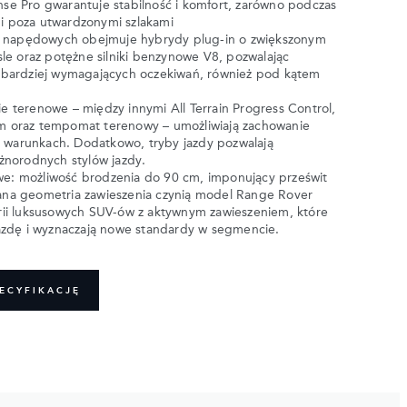
e Pro gwarantuje stabilność i komfort, zarówno podczas
k i poza utwardzonymi szlakami
k napędowych obejmuje hybrydy plug-in o zwiększonym
le oraz potężne silniki benzynowe V8, pozwalając
bardziej wymagających oczekiwań, również pod kątem
 terenowe – między innymi All Terrain Progress Control,
 oraz tempomat terenowy – umożliwiają zachowanie
h warunkach. Dodatkowo, tryby jazdy pozwalają
żnorodnych stylów jazdy.
owe: możliwość brodzenia do 90 cm, imponujący prześwit
na geometria zawieszenia czynią model Range Rover
ii luksusowych SUV-ów z aktywnym zawieszeniem, które
azdę i wyznaczają nowe standardy w segmencie.
ECYFIKACJĘ