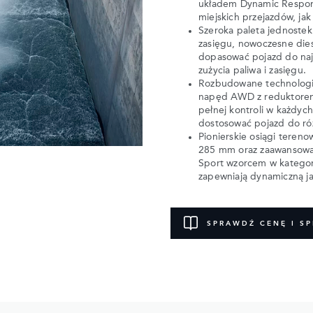
układem Dynamic Respons
miejskich przejazdów, ja
Szeroka paleta jednoste
zasięgu, nowoczesne dies
dopasować pojazd do naj
zużycia paliwa i zasięgu.
Rozbudowane technologie
napęd AWD z reduktorem
pełnej kontroli w każdyc
dostosować pojazd do ró
Pionierskie osiągi teren
285 mm oraz zaawansowa
Sport wzorcem w kategor
zapewniają dynamiczną j
SPRAWDŹ CENĘ I SP