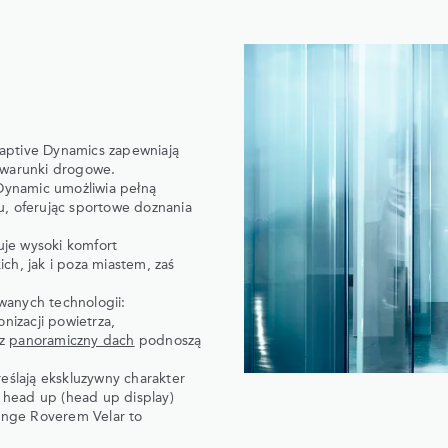
aptive Dynamics zapewniają
 warunki drogowe.
Dynamic umożliwia pełną
u, oferując sportowe doznania
je wysoki komfort
ch, jak i poza miastem, zaś
wanych technologii:
nizacji powietrza,
az
panoramiczny dach
podnoszą
ślają ekskluzywny charakter
z head up (head up display)
Range Roverem Velar to