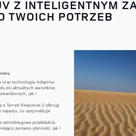
V Z INTELIGENTNYM Z
 TWOICH POTRZEB
zeniu
e oraz technologia Adaptive
zdu do aktualnych warunków,
twardzonych, jak i
a o Terrain Response 2 oferują
i napędu, co optymalizuje
z ośmiobiegowa przekładnia
iający zarówno płynność, jak i