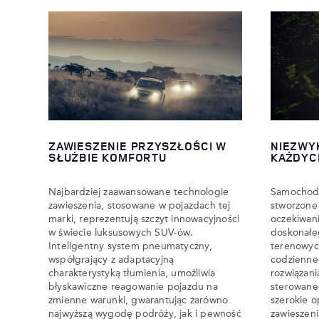
ZAWIESZENIE PRZYSZŁOŚCI W
NIEZWY
SŁUŻBIE KOMFORTU
KAŻDYC
Najbardziej zaawansowane technologie
Samochody 
zawieszenia, stosowane w pojazdach tej
stworzone 
marki, reprezentują szczyt innowacyjności
oczekiwan
w świecie luksusowych SUV-ów.
doskonałe
Inteligentny system pneumatyczny,
terenowyc
współgrający z adaptacyjną
codzienne
charakterystyką tłumienia, umożliwia
rozwiązan
błyskawiczne reagowanie pojazdu na
sterowane
zmienne warunki, gwarantując zarówno
szerokie o
najwyższą wygodę podróży, jak i pewność
zawieszen