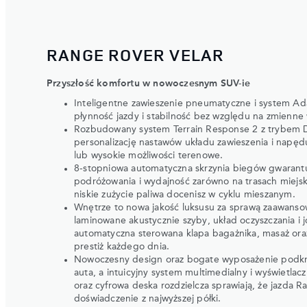
RANGE ROVER VELAR
Przyszłość komfortu w nowoczesnym SUV-ie
Inteligentne zawieszenie pneumatyczne i system Ad
płynność jazdy i stabilność bez względu na zmienne
Rozbudowany system Terrain Response 2 z trybem 
personalizację nastawów układu zawieszenia i napęd
lub wysokie możliwości terenowe.
8-stopniowa automatyczna skrzynia biegów gwarantu
podróżowania i wydajność zarówno na trasach miejski
niskie zużycie paliwa docenisz w cyklu mieszanym.
Wnętrze to nowa jakość luksusu za sprawą zaawanso
laminowane akustycznie szyby, układ oczyszczania i jo
automatyczna sterowana klapa bagażnika, masaż or
prestiż każdego dnia.
Nowoczesny design oraz bogate wyposażenie podkre
auta, a intuicyjny system multimedialny i wyświetlac
oraz cyfrowa deska rozdzielcza sprawiają, że jazda 
doświadczenie z najwyższej półki.