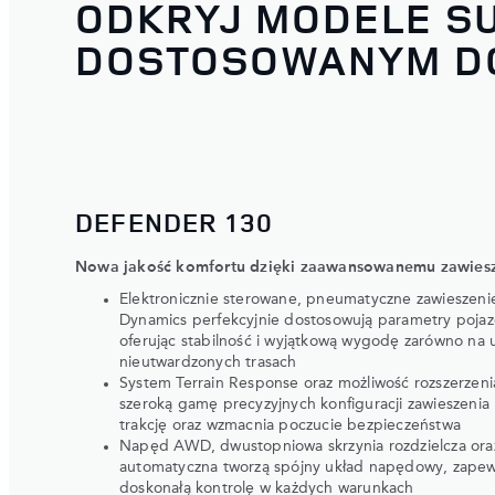
ODKRYJ MODELE SU
DOSTOSOWANYM DO
DEFENDER 130
Nowa jakość komfortu dzięki zaawansowanemu zawies
Elektronicznie sterowane, pneumatyczne zawieszeni
Dynamics perfekcyjnie dostosowują parametry poja
oferując stabilność i wyjątkową wygodę zarówno na u
nieutwardzonych trasach
System Terrain Response oraz możliwość rozszerzeni
szeroką gamę precyzyjnych konfiguracji zawieszenia 
trakcję oraz wzmacnia poczucie bezpieczeństwa
Napęd AWD, dwustopniowa skrzynia rozdzielcza ora
automatyczna tworzą spójny układ napędowy, zapewn
doskonałą kontrolę w każdych warunkach