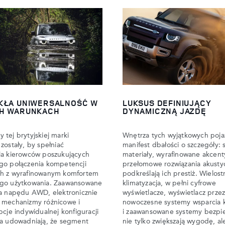
KŁA UNIWERSALNOŚĆ W
LUKSUS DEFINIUJĄCY
H WARUNKACH
DYNAMICZNĄ JAZDĘ
tej brytyjskiej marki
Wnętrza tych wyjątkowych poj
zostały, by spełniać
manifest dbałości o szczegóły: 
ia kierowców poszukujących
materiały, wyrafinowane akcenty
go połączenia kompetencji
przełomowe rozwiązania akusty
h z wyrafinowanym komfortem
podkreślają ich prestiż. Wielos
go użytkowania. Zaawansowane
klimatyzacja, w pełni cyfrowe
ia napędu AWD, elektronicznie
wyświetlacze, wyświetlacz przez
 mechanizmy różnicowe i
nowoczesne systemy wsparcia 
pcje indywidualnej konfiguracji
i zaawansowane systemy bezpi
ia udowadniają, że segment
nie tylko zwiększają wygodę, al