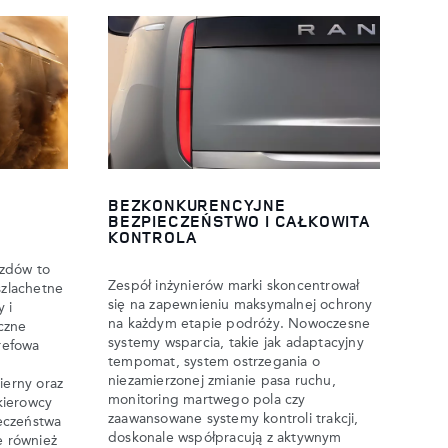
BEZKONKURENCYJNE
BEZPIECZEŃSTWO I CAŁKOWITA
KONTROLA
azdów to
Zespół inżynierów marki skoncentrował
szlachetne
się na zapewnieniu maksymalnej ochrony
 i
na każdym etapie podróży. Nowoczesne
czne
systemy wsparcia, takie jak adaptacyjny
trefowa
tempomat, system ostrzegania o
niezamierzonej zmianie pasa ruchu,
ierny oraz
monitoring martwego pola czy
kierowcy
zaawansowane systemy kontroli trakcji,
eczeństwa
doskonale współpracują z aktywnym
e również