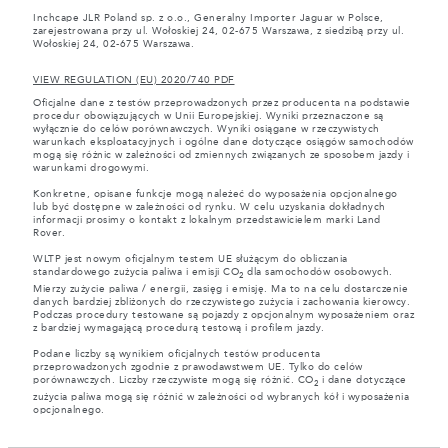
Inchcape JLR Poland sp. z o.o., Generalny Importer Jaguar w Polsce,
zarejestrowana przy ul. Wołoskiej 24, 02-675 Warszawa, z siedzibą przy ul.
Wołoskiej 24, 02-675 Warszawa.
VIEW REGULATION (EU) 2020/740 PDF
Oficjalne dane z testów przeprowadzonych przez producenta na podstawie
procedur obowiązujących w Unii Europejskiej. Wyniki przeznaczone są
wyłącznie do celów porównawczych. Wyniki osiągane w rzeczywistych
warunkach eksploatacyjnych i ogólne dane dotyczące osiągów samochodów
mogą się różnic w zależności od zmiennych związanych ze sposobem jazdy i
warunkami drogowymi.
Konkretne, opisane funkcje mogą należeć do wyposażenia opcjonalnego
lub być dostępne w zależności od rynku. W celu uzyskania dokładnych
informacji prosimy o kontakt z lokalnym przedstawicielem marki Land
Rover.
WLTP jest nowym oficjalnym testem UE służącym do obliczania
standardowego zużycia paliwa i emisji CO
dla samochodów osobowych.
2
Mierzy zużycie paliwa / energii, zasięg i emisję. Ma to na celu dostarczenie
danych bardziej zbliżonych do rzeczywistego zużycia i zachowania kierowcy.
Podczas procedury testowane są pojazdy z opcjonalnym wyposażeniem oraz
z bardziej wymagającą procedurą testową i profilem jazdy.
Podane liczby są wynikiem oficjalnych testów producenta
przeprowadzonych zgodnie z prawodawstwem UE. Tylko do celów
porównawczych. Liczby rzeczywiste mogą się różnić. CO
i dane dotyczące
2
zużycia paliwa mogą się różnić w zależności od wybranych kół i wyposażenia
opcjonalnego.