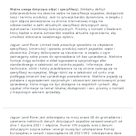
Ważna uwaga dotycząca zdjęć i specyfikacji.
Globalny deficyt
półprzewodników ma obecnie wpływ na specyfikacje pojazdów, dostępność
opcji i terminy produkcji. Jest to sytuacja bardzo dynamiczna, w związku z
czym zdjęcia zamieszczone na stronie internetowej mogą nie
odzwierciedlać w pełni aktualnych specyfikacji dotyczących opcji,
wykończenia i kombinacji kolorystycznych. Prosimy o kontakt z Dealerem,
który będzie w stanie potwierdzić wszelkie aktualne ograniczenia, aby
umożliwić dokonanie świadomego wyboru.
Jaguar Land Rover Limited stale poszukuje sposobów na ulepszanie
specyfikacji, konstrukcji i sposobu produkcji swoich pojazdów, części i
akcesoriów. Zmiany dokonywane są nieustannie, w związku z czym
zastrzegamy sobie prawo do wprowadzania ich bez uprzedzenia. Niektóre
funkcje mogą wchodzić w skład wyposażenia opcjonalnego albo
standardowego w zależności od rocznika pojazdu. Informacje, dane
techniczne, silniki i kolory przedstawione na tej stronie opierają się na
specyfikacji europejskiej. Mogą różnić się w zależności od rynku oraz
podlegają zmianom bez uprzedniego powiadomienia. Niektóre pojazdy są
pokazane z wyposażeniem opcjonalnym i akcesoriami zamontowanymi przez
sprzedawcę, które mogą nie być dostępne na wszystkich rynkach. Aby
uzyskać informacje na temat lokalnej dostępności i cen, prosimy o kontakt
z miejscowym salonem sprzedaży.
Jaguar Land Rover jest zobowiązany na mocy prawa UE do gromadzenia i
ujawniania niektórych danych dotyczących pojazdów zarejestrowanych od
dnia 1 stycznia 2021 r. włącznie. Numer VIN pojazdu wraz z danymi
dotyczącymi zużycia paliwa i energii muszą być udostępniane Komisji
Europejskiej w ramach rozporządzenia UE 2021/392. Udostępniane dane