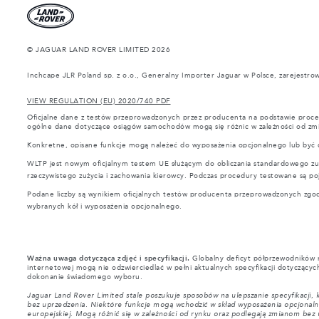
© JAGUAR LAND ROVER LIMITED 2026
Inchcape JLR Poland sp. z o.o., Generalny Importer Jaguar w Polsce, zarejestrow
VIEW REGULATION (EU) 2020/740 PDF
Oficjalne dane z testów przeprowadzonych przez producenta na podstawie proced
ogólne dane dotyczące osiągów samochodów mogą się różnic w zależności od zm
Konkretne, opisane funkcje mogą należeć do wyposażenia opcjonalnego lub być d
WLTP jest nowym oficjalnym testem UE służącym do obliczania standardowego zuży
rzeczywistego zużycia i zachowania kierowcy. Podczas procedury testowane są po
Podane liczby są wynikiem oficjalnych testów producenta przeprowadzonych zgo
wybranych kół i wyposażenia opcjonalnego.
Ważna uwaga dotycząca zdjęć i specyfikacji.
Globalny deficyt półprzewodników m
internetowej mogą nie odzwierciedlać w pełni aktualnych specyfikacji dotyczących
dokonanie świadomego wyboru.
Jaguar Land Rover Limited stale poszukuje sposobów na ulepszanie specyfikacji, 
bez uprzedzenia. Niektóre funkcje mogą wchodzić w skład wyposażenia opcjonalnego
europejskiej. Mogą różnić się w zależności od rynku oraz podlegają zmianom b