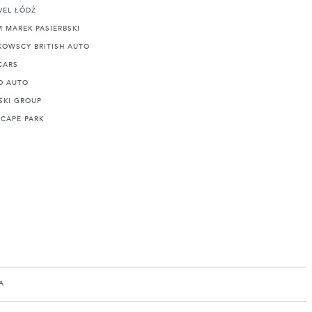
VEL ŁÓDŹ
 MAREK PASIERBSKI
KOWSCY BRITISH AUTO
CARS
D AUTO
SKI GROUP
HCAPE PARK
A