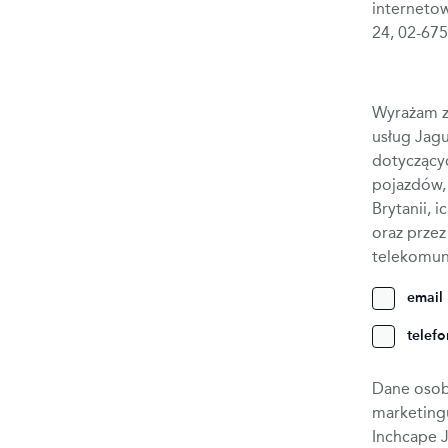
internetow
24, 02-67
Wyrażam z
usług Jag
dotyczący
pojazdów, 
Brytanii, 
oraz prze
telekomun
email
telef
Dane osobo
marketing
Inchcape J