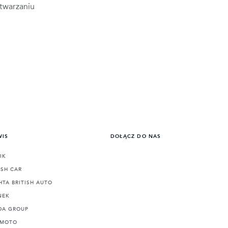
twarzaniu
WIS
DOŁĄCZ DO NAS
IK
ISH CAR
HTA BRITISH AUTO
NEK
DA GROUP
-MOTO