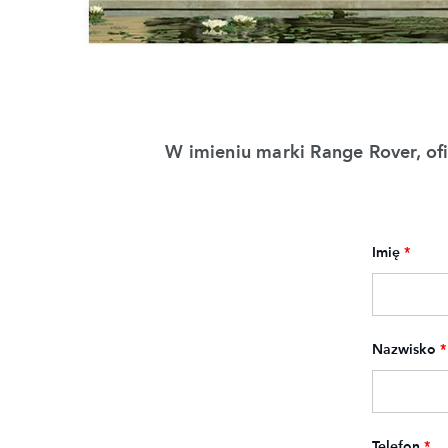
W imieniu marki Range Rover, of
Imię
*
Nazwisko
*
Telefon
*