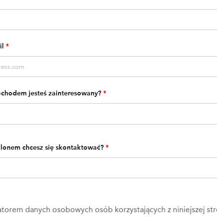
il
*
chodem jesteś zainteresowany?
*
alonem chcesz się skontaktować?
*
atorem danych osobowych osób korzystających z niniejszej st