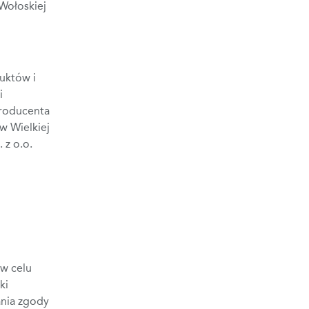
 Wołoskiej
uktów i
i
Producenta
w Wielkiej
 z o.o.
 w celu
ki
ania zgody