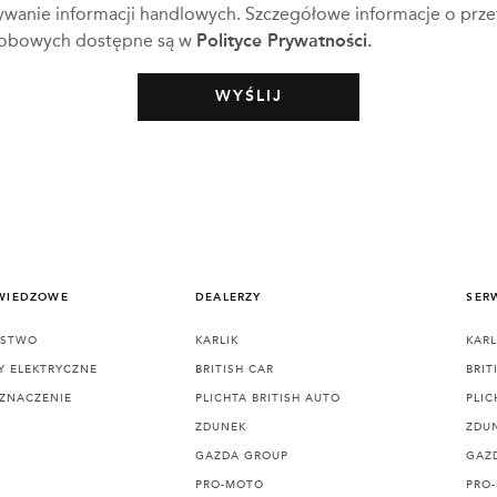
ywanie informacji handlowych. Szczegółowe informacje o prze
obowych dostępne są w
Polityce Prywatności
.
 WIEDZOWE
DEALERZY
SER
ŃSTWO
KARLIK
KARL
 ELEKTRYCZNE
BRITISH CAR
BRIT
EZNACZENIE
PLICHTA BRITISH AUTO
PLIC
ZDUNEK
ZDU
GAZDA GROUP
GAZ
PRO-MOTO
PRO