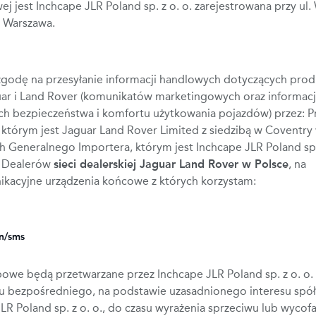
ej jest Inchcape JLR Poland sp. z o. o. zarejestrowana przy ul.
5 Warszawa.
godę na przesyłanie informacji handlowych dotyczących prod
uar i Land Rover (komunikatów marketingowych oraz informacj
ch bezpieczeństwa i komfortu użytkowania pojazdów) przez: 
którym jest Jaguar Land Rover Limited z siedzibą w Coventry 
ich Generalnego Importera, którym jest Inchcape JLR Poland sp.
z Dealerów
sieci dealerskiej Jaguar Land Rover w Polsce
, na
ikacyjne urządzenia końcowe z których korzystam:
on/sms
we będą przetwarzane przez Inchcape JLR Poland sp. z o. o.
u bezpośredniego, na podstawie uzasadnionego interesu spół
LR Poland sp. z o. o., do czasu wyrażenia sprzeciwu lub wycof