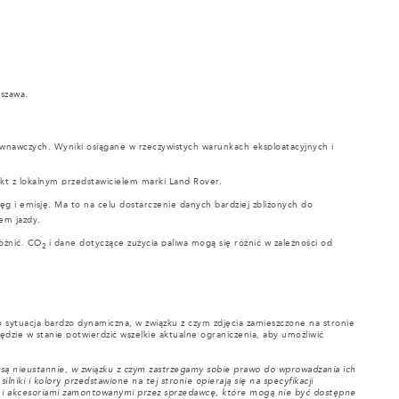
rszawa.
wnawczych. Wyniki osiągane w rzeczywistych warunkach eksploatacyjnych i
kt z lokalnym przedstawicielem marki Land Rover.
ęg i emisję. Ma to na celu dostarczenie danych bardziej zbliżonych do
em jazdy.
óżnić. CO
i dane dotyczące zużycia paliwa mogą się różnić w zależności od
2
 sytuacja bardzo dynamiczna, w związku z czym zdjęcia zamieszczone na stronie
ędzie w stanie potwierdzić wszelkie aktualne ograniczenia, aby umożliwić
e są nieustannie, w związku z czym zastrzegamy sobie prawo do wprowadzania ich
ki i kolory przedstawione na tej stronie opierają się na specyfikacji
m i akcesoriami zamontowanymi przez sprzedawcę, które mogą nie być dostępne