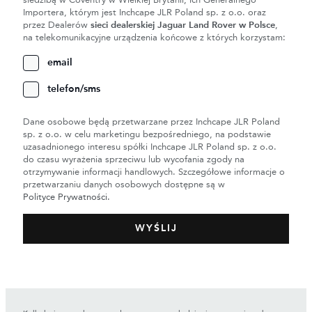
siedzibą w Coventry w Wielkiej Brytanii, ich Generalnego
Importera, którym jest Inchcape JLR Poland sp. z o.o. oraz
przez Dealerów
sieci dealerskiej Jaguar Land Rover w Polsce
,
na telekomunikacyjne urządzenia końcowe z których korzystam:
email
telefon/sms
Dane osobowe będą przetwarzane przez Inchcape JLR Poland
sp. z o.o. w celu marketingu bezpośredniego, na podstawie
uzasadnionego interesu spółki Inchcape JLR Poland sp. z o.o.
do czasu wyrażenia sprzeciwu lub wycofania zgody na
otrzymywanie informacji handlowych. Szczegółowe informacje o
przetwarzaniu danych osobowych dostępne są w
Polityce Prywatności.