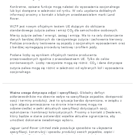
Konkretne, opisane funkcje mogą należeć do wyposażenia opcjonalnego
lub być dostępne w zależności od rynku. W celu uzyskania dokładnych
informacji prosimy o kontakt z lokalnym przedstawicielem marki Land
Rover.
WLTP jest nowym oficjalnym testem UE służącym do obliczania
standardowego zużycia paliwa i emisji CO
dla samochodów osobowych.
2
Mierzy zużycie paliwa / energii, zasięg i emisję. Ma to na celu dostarczenie
danych bardziej zbliżonych do rzeczywistego zużycia i zachowania kierowcy.
Podczas procedury testowane są pojazdy z opcjonalnym wyposażeniem oraz
z bardziej wymagającą procedurą testową i profilem jazdy.
Podane liczby są wynikiem oficjalnych testów producenta
przeprowadzonych zgodnie z prawodawstwem UE. Tylko do celów
porównawczych. Liczby rzeczywiste mogą się różnić. CO
i dane dotyczące
2
zużycia paliwa mogą się różnić w zależności od wybranych kół i wyposażenia
opcjonalnego.
Ważna uwaga dotycząca zdjęć i specyfikacji.
Globalny deficyt
półprzewodników ma obecnie wpływ na specyfikacje pojazdów, dostępność
opcji i terminy produkcji. Jest to sytuacja bardzo dynamiczna, w związku z
czym zdjęcia zamieszczone na stronie internetowej mogą nie
odzwierciedlać w pełni aktualnych specyfikacji dotyczących opcji,
wykończenia i kombinacji kolorystycznych. Prosimy o kontakt z Dealerem,
który będzie w stanie potwierdzić wszelkie aktualne ograniczenia, aby
umożliwić dokonanie świadomego wyboru.
Jaguar Land Rover Limited stale poszukuje sposobów na ulepszanie
specyfikacji, konstrukcji i sposobu produkcji swoich pojazdów, części i