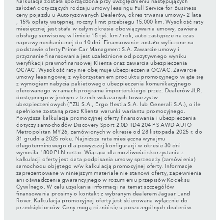
Kalkulacja została sporządzona przy uwzględnieniu następujących
założeń dotyczących rodzaju umowy leasingu Full Service for Business
ceny pojazdu u Autoryzowanych Dealerów, okres trwania umowy- 2 lata
, 15% opłaty wstępnej, roczny limit przebiegu 15.000 km. Wysokość raty
miesięcznej jest stała w całym okresie obowiązywania umowy, zawiera
obsługę serwisową w limicie 15 tyś. km / rok, auto zastępcze na czas
naprawy mechanicznej do 10 dni. Finansowanie zostało wyliczone na
podstawie oferty Prime Car Managment S.A. Zawarcie umowy i
przyznanie finansowania jest uzależnione od pozytywnego wyniku
weryfikacji prawnofinansowej Klienta oraz zawarcia ubezpieczenia
OC/AC. Wysokość raty nie obejmuje ubezpieczenia OC/AC. Zawarcie
umowy leasingowej z wykorzystaniem produktu promocyjnego wiąże się
z wymogiem nabycia pakietowego ubezpieczenia komunikacyjnego
oferowanego w ramach programu importerskiego przez. Dealerów JLR,
dostępnego w jednym z trzech wskazanych towarzystw
ubezpieczeniowych (PZU S.A., Ergo Hestia S.A. lub Generali S.A.), o ile
spełnione zostaną przez Klienta warunki wariantu promocyjnego.
Powyższa kalkulacja promocyjnej oferty finansowania i ubezpieczenia
dotyczy samochodów Discovery Sport 2.0D TD4 204 PS AWD AUTO
Metropolitan MY26, zamówionych w okresie od 28 listopada 2025 r. do
31 grudnia 2025 roku. Najniższa rata miesięczna wynajmu
długoterminowego dla powyższej konfiguracji w okresie 30 dni
wynosiła 1800 PLN netto. Wiążąca dla możliwości skorzystania z
kalkulacji oferty jest data podpisania umowy sprzedaży (zamówienia)
samochodu objętego w/w kalkulacją promocyjnej oferty. Informacje
zaprezentowane w niniejszym materiale nie stanowi oferty, zapewnienia
ani oświadczenia gwarancyjnego w rozumieniu przepisów Kodeksu
Cywilnego. W celu uzyskania informacji na temat szczegółów
finansowania prosimy o kontakt z wybranym dealerem Jaguar Land
Rover. Kalkulacja promocyjnej oferty jest skierowana wyłącznie do
przedsiębiorców. Ceny mogą różnić się u poszczególnych dealerów.