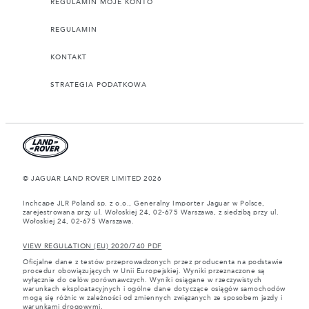
REGULAMIN MOJE KONTO
REGULAMIN
KONTAKT
STRATEGIA PODATKOWA
© JAGUAR LAND ROVER LIMITED 2026
Inchcape JLR Poland sp. z o.o., Generalny Importer Jaguar w Polsce,
zarejestrowana przy ul. Wołoskiej 24, 02-675 Warszawa, z siedzibą przy ul.
Wołoskiej 24, 02-675 Warszawa.
VIEW REGULATION (EU) 2020/740 PDF
Oficjalne dane z testów przeprowadzonych przez producenta na podstawie
procedur obowiązujących w Unii Europejskiej. Wyniki przeznaczone są
wyłącznie do celów porównawczych. Wyniki osiągane w rzeczywistych
warunkach eksploatacyjnych i ogólne dane dotyczące osiągów samochodów
mogą się różnic w zależności od zmiennych związanych ze sposobem jazdy i
warunkami drogowymi.