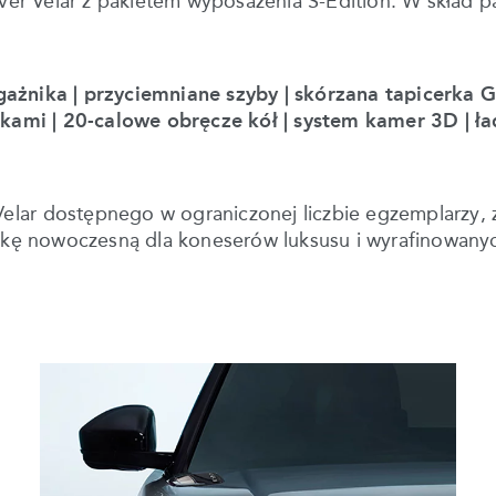
er Velar z pakietem wyposażenia S-Edition. W skład p
ażnika | przyciemniane szyby | skórzana tapicerka 
ikami | 20-calowe obręcze kół | system kamer 3D |
elar dostępnego w ograniczonej liczbie egzemplarzy, z 
ukę nowoczesną dla koneserów luksusu i wyrafinowanyc