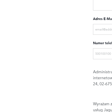
Adres E-Ma
Numer tele
Administr
internetow
24, 02-67
Wyrażam z
usług Jag