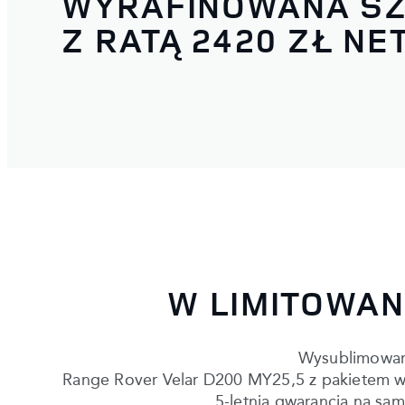
WYRAFINOWANA SZ
Z RATĄ 2420 ZŁ NE
W LIMITOWAN
Wysublimowana
Range Rover Velar D200 MY25,5 z pakietem wyp
5-letnią gwarancją na sa