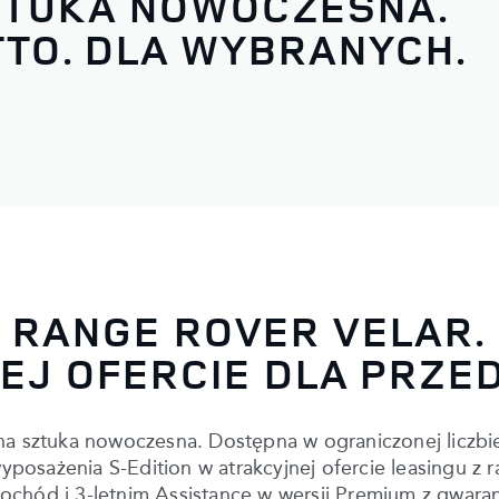
TUKA NOWOCZESNA.
TTO. DLA WYBRANYCH.
RANGE ROVER VELAR.
EJ OFERCIE DLA PRZE
 sztuka nowoczesna. Dostępna w ograniczonej liczbi
osażenia S-Edition w atrakcyjnej ofercie leasingu z r
mochód i 3-letnim Assistance w wersji Premium z gwara