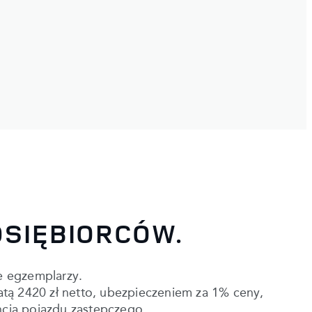
DSIĘBIORCÓW.
e egzemplarzy.
atą 2420 zł netto, ubezpieczeniem za 1% ceny,
ncją pojazdu zastępczego.