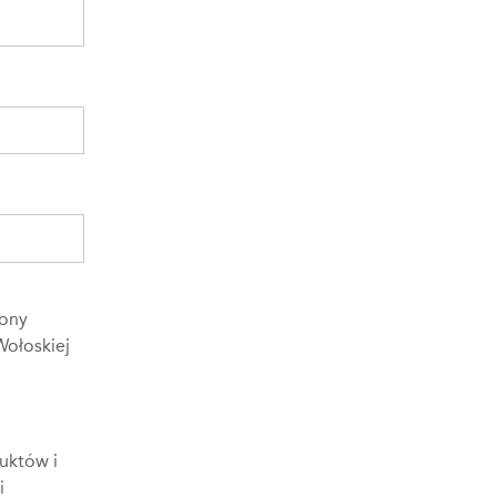
rony
Wołoskiej
uktów i
i