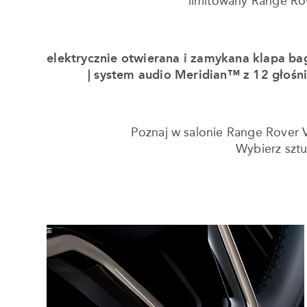
limitowany Range Rov
elektrycznie otwierana i zamykana klapa bag
| system audio Meridian™ z 12 głośn
Poznaj w salonie Range Rover V
Wybierz szt