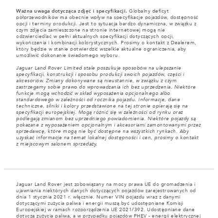
Ważna uwaga dotycząca zdjęć i specyfikacji.
Globalny deficyt
półprzewodników ma obecnie wpływ na specyfikacje pojazdów, dostępność
opcji i terminy produkcji. Jest to sytuacja bardzo dynamiczna, w związku z
czym zdjęcia zamieszczone na stronie internetowej mogą nie
odzwierciedlać w pełni aktualnych specyfikacji dotyczących opcji,
wykończenia i kombinacji kolorystycznych. Prosimy o kontakt z Dealerem,
który będzie w stanie potwierdzić wszelkie aktualne ograniczenia, aby
umożliwić dokonanie świadomego wyboru.
Jaguar Land Rover Limited stale poszukuje sposobów na ulepszanie
specyfikacji, konstrukcji i sposobu produkcji swoich pojazdów, części i
akcesoriów. Zmiany dokonywane są nieustannie, w związku z czym
zastrzegamy sobie prawo do wprowadzania ich bez uprzedzenia. Niektóre
funkcje mogą wchodzić w skład wyposażenia opcjonalnego albo
standardowego w zależności od rocznika pojazdu. Informacje, dane
techniczne, silniki i kolory przedstawione na tej stronie opierają się na
specyfikacji europejskiej. Mogą różnić się w zależności od rynku oraz
podlegają zmianom bez uprzedniego powiadomienia. Niektóre pojazdy są
pokazane z wyposażeniem opcjonalnym i akcesoriami zamontowanymi przez
sprzedawcę, które mogą nie być dostępne na wszystkich rynkach. Aby
uzyskać informacje na temat lokalnej dostępności i cen, prosimy o kontakt
z miejscowym salonem sprzedaży.
Jaguar Land Rover jest zobowiązany na mocy prawa UE do gromadzenia i
ujawniania niektórych danych dotyczących pojazdów zarejestrowanych od
dnia 1 stycznia 2021 r. włącznie. Numer VIN pojazdu wraz z danymi
dotyczącymi zużycia paliwa i energii muszą być udostępniane Komisji
Europejskiej w ramach rozporządzenia UE 2021/392. Udostępniane dane
dotyczą zużycia paliwa, a w przypadku pojazdów PHEV - energii elektrycznej