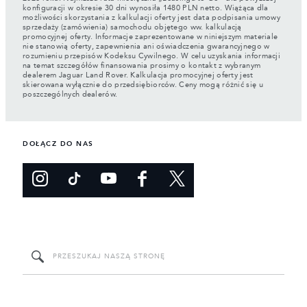
konfiguracji w okresie 30 dni wynosiła 1480 PLN netto. Wiążąca dla
możliwości skorzystania z kalkulacji oferty jest data podpisania umowy
sprzedaży (zamówienia) samochodu objętego ww. kalkulacją
promocyjnej oferty. Informacje zaprezentowane w niniejszym materiale
nie stanowią oferty, zapewnienia ani oświadczenia gwarancyjnego w
rozumieniu przepisów Kodeksu Cywilnego. W celu uzyskania informacji
na temat szczegółów finansowania prosimy o kontakt z wybranym
dealerem Jaguar Land Rover. Kalkulacja promocyjnej oferty jest
skierowana wyłącznie do przedsiębiorców. Ceny mogą różnić się u
poszczególnych dealerów.
DOŁĄCZ DO NAS