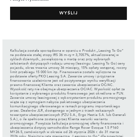
Kalkulacja została sporządzona w oparciu o Produkt „Leasing To Go”
na podstawie stałej stopy IRS 36 m-cy = 3,7057%, aktualizowanej w
cyklach dziennych., powiększoną o marżę oraz przy wybranych
założeniach dotyczących rodzaju umowy (leasingu: Leasing To Go) ceny
pojazdu, okres trwania umowy 36 miesięcy, 15% opłaty wstępnej, roczny
limit przebiegu 15 000 km itp. Finansowanie zostało wyliczone na
podstawie oferty PKO Leasing S.A. Zawarcie umowy i przyznanie
finansowania uzależnione jest od pozytywnego wyniku weryfikacji
prawno-finansowej Klienta oraz zawarcia ubezpieczenia OC/AC.
Wysokość raty nie obejmuje ubezpieczenia OC/AC. Wysokość opłat za
korzystanie z wybranego produktu finansowego jest określona w PLN.
Zawarcie umowy leasingowej z wykorzystaniem produktu promocyjnego
wiąże się z wymogiem nabycia pakietowego ubezpieczenia
komunikacyjnego oferowanego w ramach programu importerskiego
przez. Dealerów JLR, dostępnego w jednym z trzech wskazanych
towarzystw ubezpieczeniowych (PZU S.A., Ergo Hestia S.A. lub Generali
S.A.), o ile spełnione zostaną przez Klienta warunki wariantu
promocyjnego. Powyższa kalkulacja promocyjnej oferty finansowania i
ubezpieczenia dotyczy samochodów Range Rover Evoque 1.5 P160
MY26.5, zamówionych w okresie od 26 stycznia 2026 r. do 31 marca
2026 roku. Najniższa rata miesięczna „Leasingu to Go” dla powyższej