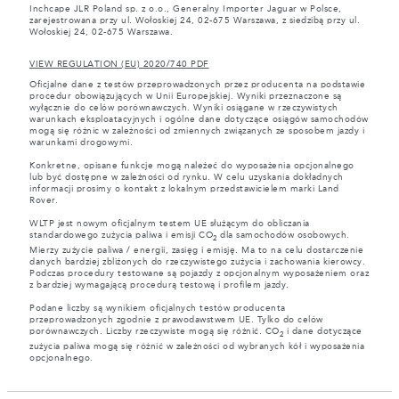
Inchcape JLR Poland sp. z o.o., Generalny Importer Jaguar w Polsce,
zarejestrowana przy ul. Wołoskiej 24, 02-675 Warszawa, z siedzibą przy ul.
Wołoskiej 24, 02-675 Warszawa.
VIEW REGULATION (EU) 2020/740 PDF
Oficjalne dane z testów przeprowadzonych przez producenta na podstawie
procedur obowiązujących w Unii Europejskiej. Wyniki przeznaczone są
wyłącznie do celów porównawczych. Wyniki osiągane w rzeczywistych
warunkach eksploatacyjnych i ogólne dane dotyczące osiągów samochodów
mogą się różnic w zależności od zmiennych związanych ze sposobem jazdy i
warunkami drogowymi.
Konkretne, opisane funkcje mogą należeć do wyposażenia opcjonalnego
lub być dostępne w zależności od rynku. W celu uzyskania dokładnych
informacji prosimy o kontakt z lokalnym przedstawicielem marki Land
Rover.
WLTP jest nowym oficjalnym testem UE służącym do obliczania
standardowego zużycia paliwa i emisji CO
dla samochodów osobowych.
2
Mierzy zużycie paliwa / energii, zasięg i emisję. Ma to na celu dostarczenie
danych bardziej zbliżonych do rzeczywistego zużycia i zachowania kierowcy.
Podczas procedury testowane są pojazdy z opcjonalnym wyposażeniem oraz
z bardziej wymagającą procedurą testową i profilem jazdy.
Podane liczby są wynikiem oficjalnych testów producenta
przeprowadzonych zgodnie z prawodawstwem UE. Tylko do celów
porównawczych. Liczby rzeczywiste mogą się różnić. CO
i dane dotyczące
2
zużycia paliwa mogą się różnić w zależności od wybranych kół i wyposażenia
opcjonalnego.