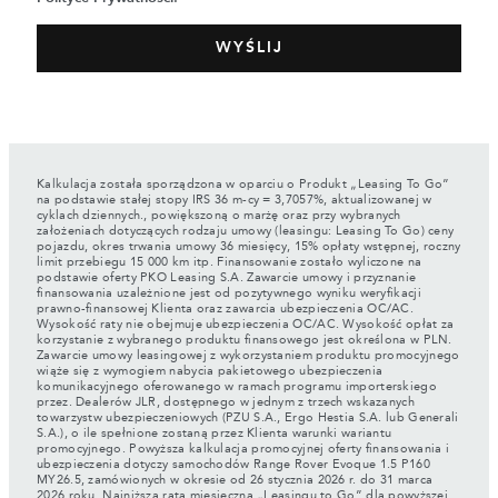
Kalkulacja została sporządzona w oparciu o Produkt „Leasing To Go”
na podstawie stałej stopy IRS 36 m-cy = 3,7057%, aktualizowanej w
cyklach dziennych., powiększoną o marżę oraz przy wybranych
założeniach dotyczących rodzaju umowy (leasingu: Leasing To Go) ceny
pojazdu, okres trwania umowy 36 miesięcy, 15% opłaty wstępnej, roczny
limit przebiegu 15 000 km itp. Finansowanie zostało wyliczone na
podstawie oferty PKO Leasing S.A. Zawarcie umowy i przyznanie
finansowania uzależnione jest od pozytywnego wyniku weryfikacji
prawno-finansowej Klienta oraz zawarcia ubezpieczenia OC/AC.
Wysokość raty nie obejmuje ubezpieczenia OC/AC. Wysokość opłat za
korzystanie z wybranego produktu finansowego jest określona w PLN.
Zawarcie umowy leasingowej z wykorzystaniem produktu promocyjnego
wiąże się z wymogiem nabycia pakietowego ubezpieczenia
komunikacyjnego oferowanego w ramach programu importerskiego
przez. Dealerów JLR, dostępnego w jednym z trzech wskazanych
towarzystw ubezpieczeniowych (PZU S.A., Ergo Hestia S.A. lub Generali
S.A.), o ile spełnione zostaną przez Klienta warunki wariantu
promocyjnego. Powyższa kalkulacja promocyjnej oferty finansowania i
ubezpieczenia dotyczy samochodów Range Rover Evoque 1.5 P160
MY26.5, zamówionych w okresie od 26 stycznia 2026 r. do 31 marca
2026 roku. Najniższa rata miesięczna „Leasingu to Go” dla powyższej