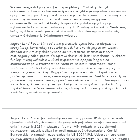
Ważna uwaga dotycząca zdjęć i specyfikacji.
Globalny deficyt
półprzewodników ma obecnie wpływ na specyfikacje pojazdów, dostępność
opcji i terminy produkcji. Jest to sytuacja bardzo dynamiczna, w związku z
czym zdjęcia zamieszczone na stronie internetowej mogą nie
odzwierciedlać w pełni aktualnych specyfikacji dotyczących opcji,
wykończenia i kombinacji kolorystycznych. Prosimy o kontakt z Dealerem,
który będzie w stanie potwierdzić wszelkie aktualne ograniczenia, aby
umożliwić dokonanie świadomego wyboru.
Jaguar Land Rover Limited stale poszukuje sposobów na ulepszanie
specyfikacji, konstrukcji i sposobu produkcji swoich pojazdów, części i
akcesoriów. Zmiany dokonywane są nieustannie, w związku z czym
zastrzegamy sobie prawo do wprowadzania ich bez uprzedzenia. Niektóre
funkcje mogą wchodzić w skład wyposażenia opcjonalnego albo
standardowego w zależności od rocznika pojazdu. Informacje, dane
techniczne, silniki i kolory przedstawione na tej stronie opierają się na
specyfikacji europejskiej. Mogą różnić się w zależności od rynku oraz
podlegają zmianom bez uprzedniego powiadomienia. Niektóre pojazdy są
pokazane z wyposażeniem opcjonalnym i akcesoriami zamontowanymi przez
sprzedawcę, które mogą nie być dostępne na wszystkich rynkach. Aby
uzyskać informacje na temat lokalnej dostępności i cen, prosimy o kontakt
z miejscowym salonem sprzedaży.
Jaguar Land Rover jest zobowiązany na mocy prawa UE do gromadzenia i
ujawniania niektórych danych dotyczących pojazdów zarejestrowanych od
dnia 1 stycznia 2021 r. włącznie. Numer VIN pojazdu wraz z danymi
dotyczącymi zużycia paliwa i energii muszą być udostępniane Komisji
Europejskiej w ramach rozporządzenia UE 2021/392. Udostępniane dane
dotyczą zużycia paliwa, a w przypadku pojazdów PHEV - energii elektrycznej