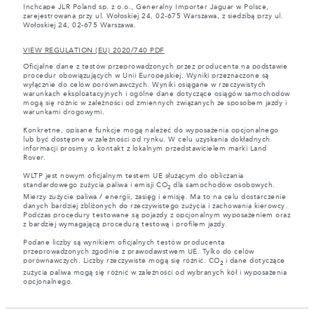
Inchcape JLR Poland sp. z o.o., Generalny Importer Jaguar w Polsce,
zarejestrowana przy ul. Wołoskiej 24, 02-675 Warszawa, z siedzibą przy ul.
Wołoskiej 24, 02-675 Warszawa.
VIEW REGULATION (EU) 2020/740 PDF
Oficjalne dane z testów przeprowadzonych przez producenta na podstawie
procedur obowiązujących w Unii Europejskiej. Wyniki przeznaczone są
wyłącznie do celów porównawczych. Wyniki osiągane w rzeczywistych
warunkach eksploatacyjnych i ogólne dane dotyczące osiągów samochodów
mogą się różnic w zależności od zmiennych związanych ze sposobem jazdy i
warunkami drogowymi.
Konkretne, opisane funkcje mogą należeć do wyposażenia opcjonalnego
lub być dostępne w zależności od rynku. W celu uzyskania dokładnych
informacji prosimy o kontakt z lokalnym przedstawicielem marki Land
Rover.
WLTP jest nowym oficjalnym testem UE służącym do obliczania
standardowego zużycia paliwa i emisji CO
dla samochodów osobowych.
2
Mierzy zużycie paliwa / energii, zasięg i emisję. Ma to na celu dostarczenie
danych bardziej zbliżonych do rzeczywistego zużycia i zachowania kierowcy.
Podczas procedury testowane są pojazdy z opcjonalnym wyposażeniem oraz
z bardziej wymagającą procedurą testową i profilem jazdy.
Podane liczby są wynikiem oficjalnych testów producenta
przeprowadzonych zgodnie z prawodawstwem UE. Tylko do celów
porównawczych. Liczby rzeczywiste mogą się różnić. CO
i dane dotyczące
2
zużycia paliwa mogą się różnić w zależności od wybranych kół i wyposażenia
opcjonalnego.