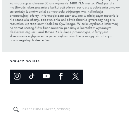
konfiguracji w okresie 30 dni wynosiła 1480 PLN netto. Wiążąca dla
możliwości skorzystania z kalkulacji oferty jest data podpisania umowy
sprzedaży (zamówienia) samochodu objętego ww. kalkulacją
promocyjnej oferty. Informacje zaprezentowane w niniejszym materiale
nie stanowią oferty, zapewnienia ani oświadczenia gwarancyjnego w
rozumieniu przepisów Kodeksu Cywilnego. W celu uzyskania informacji
na temat szczegółów finansowania prosimy o kontakt z wybranym
dealerem Jaguar Land Rover. Kalkulacja promocyjnej oferty jest
skierowana wyłącznie do przedsiębiorców. Ceny mogą różnić się u
poszczególnych dealerów.
DOŁĄCZ DO NAS