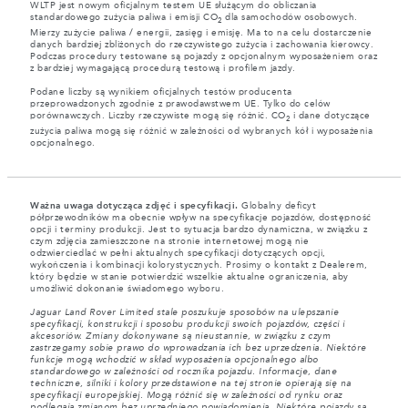
WLTP jest nowym oficjalnym testem UE służącym do obliczania
standardowego zużycia paliwa i emisji CO
dla samochodów osobowych.
2
Mierzy zużycie paliwa / energii, zasięg i emisję. Ma to na celu dostarczenie
danych bardziej zbliżonych do rzeczywistego zużycia i zachowania kierowcy.
Podczas procedury testowane są pojazdy z opcjonalnym wyposażeniem oraz
z bardziej wymagającą procedurą testową i profilem jazdy.
Podane liczby są wynikiem oficjalnych testów producenta
przeprowadzonych zgodnie z prawodawstwem UE. Tylko do celów
porównawczych. Liczby rzeczywiste mogą się różnić. CO
i dane dotyczące
2
zużycia paliwa mogą się różnić w zależności od wybranych kół i wyposażenia
opcjonalnego.
Ważna uwaga dotycząca zdjęć i specyfikacji.
Globalny deficyt
półprzewodników ma obecnie wpływ na specyfikacje pojazdów, dostępność
opcji i terminy produkcji. Jest to sytuacja bardzo dynamiczna, w związku z
czym zdjęcia zamieszczone na stronie internetowej mogą nie
odzwierciedlać w pełni aktualnych specyfikacji dotyczących opcji,
wykończenia i kombinacji kolorystycznych. Prosimy o kontakt z Dealerem,
który będzie w stanie potwierdzić wszelkie aktualne ograniczenia, aby
umożliwić dokonanie świadomego wyboru.
Jaguar Land Rover Limited stale poszukuje sposobów na ulepszanie
specyfikacji, konstrukcji i sposobu produkcji swoich pojazdów, części i
akcesoriów. Zmiany dokonywane są nieustannie, w związku z czym
zastrzegamy sobie prawo do wprowadzania ich bez uprzedzenia. Niektóre
funkcje mogą wchodzić w skład wyposażenia opcjonalnego albo
standardowego w zależności od rocznika pojazdu. Informacje, dane
techniczne, silniki i kolory przedstawione na tej stronie opierają się na
specyfikacji europejskiej. Mogą różnić się w zależności od rynku oraz
podlegają zmianom bez uprzedniego powiadomienia. Niektóre pojazdy są