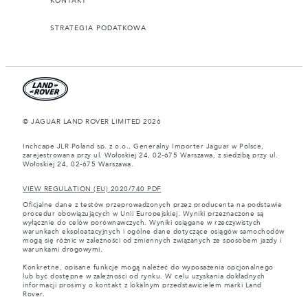
KONTAKT
STRATEGIA PODATKOWA
© JAGUAR LAND ROVER LIMITED 2026
Inchcape JLR Poland sp. z o.o., Generalny Importer Jaguar w Polsce,
zarejestrowana przy ul. Wołoskiej 24, 02-675 Warszawa, z siedzibą przy ul.
Wołoskiej 24, 02-675 Warszawa.
VIEW REGULATION (EU) 2020/740 PDF
Oficjalne dane z testów przeprowadzonych przez producenta na podstawie
procedur obowiązujących w Unii Europejskiej. Wyniki przeznaczone są
wyłącznie do celów porównawczych. Wyniki osiągane w rzeczywistych
warunkach eksploatacyjnych i ogólne dane dotyczące osiągów samochodów
mogą się różnic w zależności od zmiennych związanych ze sposobem jazdy i
warunkami drogowymi.
Konkretne, opisane funkcje mogą należeć do wyposażenia opcjonalnego
lub być dostępne w zależności od rynku. W celu uzyskania dokładnych
informacji prosimy o kontakt z lokalnym przedstawicielem marki Land
Rover.