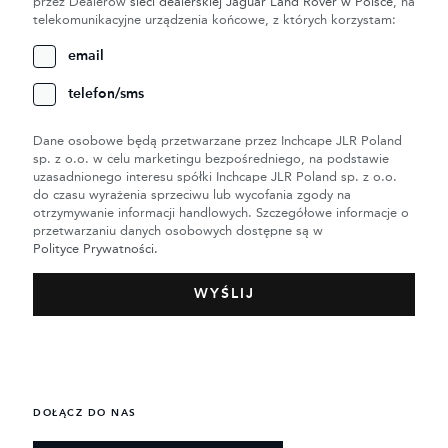
przez Dealerów
sieci dealerskiej Jaguar Land Rover w Polsce
, na
telekomunikacyjne urządzenia końcowe, z których korzystam:
email
telefon/sms
Dane osobowe będą przetwarzane przez Inchcape JLR Poland
sp. z o.o. w celu marketingu bezpośredniego, na podstawie
uzasadnionego interesu spółki Inchcape JLR Poland sp. z o.o.
do czasu wyrażenia sprzeciwu lub wycofania zgody na
otrzymywanie informacji handlowych. Szczegółowe informacje o
przetwarzaniu danych osobowych dostępne są w
Polityce Prywatności.
DOŁĄCZ DO NAS