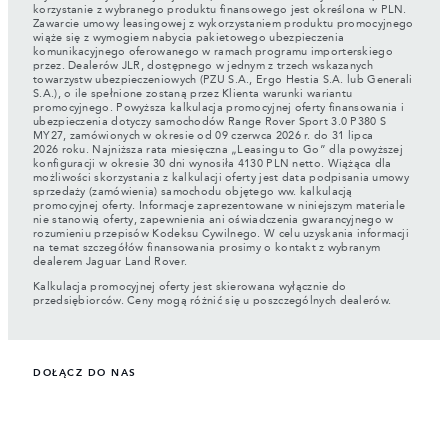
korzystanie z wybranego produktu finansowego jest określona w PLN.
Zawarcie umowy leasingowej z wykorzystaniem produktu promocyjnego
wiąże się z wymogiem nabycia pakietowego ubezpieczenia
komunikacyjnego oferowanego w ramach programu importerskiego
przez. Dealerów JLR, dostępnego w jednym z trzech wskazanych
towarzystw ubezpieczeniowych (PZU S.A., Ergo Hestia S.A. lub Generali
S.A.), o ile spełnione zostaną przez Klienta warunki wariantu
promocyjnego. Powyższa kalkulacja promocyjnej oferty finansowania i
ubezpieczenia dotyczy samochodów Range Rover Sport 3.0 P380 S
MY27, zamówionych w okresie od 09 czerwca 2026 r. do 31 lipca
2026 roku. Najniższa rata miesięczna „Leasingu to Go” dla powyższej
konfiguracji w okresie 30 dni wynosiła 4130 PLN netto. Wiążąca dla
możliwości skorzystania z kalkulacji oferty jest data podpisania umowy
sprzedaży (zamówienia) samochodu objętego ww. kalkulacją
promocyjnej oferty. Informacje zaprezentowane w niniejszym materiale
nie stanowią oferty, zapewnienia ani oświadczenia gwarancyjnego w
rozumieniu przepisów Kodeksu Cywilnego. W celu uzyskania informacji
na temat szczegółów finansowania prosimy o kontakt z wybranym
dealerem Jaguar Land Rover.
Kalkulacja promocyjnej oferty jest skierowana wyłącznie do
przedsiębiorców. Ceny mogą różnić się u poszczególnych dealerów.
DOŁĄCZ DO NAS