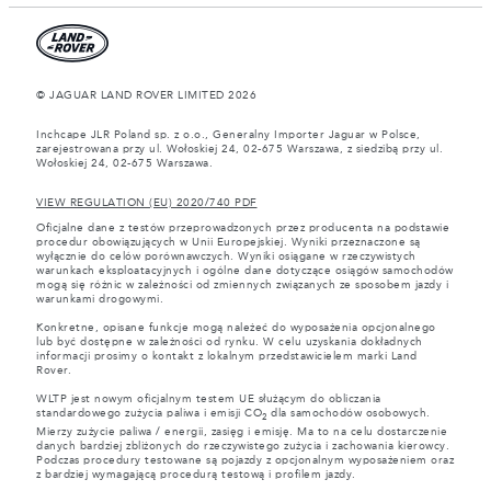
© JAGUAR LAND ROVER LIMITED 2026
Inchcape JLR Poland sp. z o.o., Generalny Importer Jaguar w Polsce,
zarejestrowana przy ul. Wołoskiej 24, 02-675 Warszawa, z siedzibą przy ul.
Wołoskiej 24, 02-675 Warszawa.
VIEW REGULATION (EU) 2020/740 PDF
Oficjalne dane z testów przeprowadzonych przez producenta na podstawie
procedur obowiązujących w Unii Europejskiej. Wyniki przeznaczone są
wyłącznie do celów porównawczych. Wyniki osiągane w rzeczywistych
warunkach eksploatacyjnych i ogólne dane dotyczące osiągów samochodów
mogą się różnic w zależności od zmiennych związanych ze sposobem jazdy i
warunkami drogowymi.
Konkretne, opisane funkcje mogą należeć do wyposażenia opcjonalnego
lub być dostępne w zależności od rynku. W celu uzyskania dokładnych
informacji prosimy o kontakt z lokalnym przedstawicielem marki Land
Rover.
WLTP jest nowym oficjalnym testem UE służącym do obliczania
standardowego zużycia paliwa i emisji CO
dla samochodów osobowych.
2
Mierzy zużycie paliwa / energii, zasięg i emisję. Ma to na celu dostarczenie
danych bardziej zbliżonych do rzeczywistego zużycia i zachowania kierowcy.
Podczas procedury testowane są pojazdy z opcjonalnym wyposażeniem oraz
z bardziej wymagającą procedurą testową i profilem jazdy.