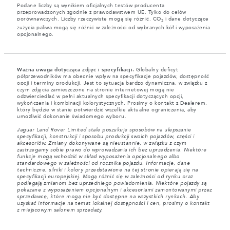
Podane liczby są wynikiem oficjalnych testów producenta
przeprowadzonych zgodnie z prawodawstwem UE. Tylko do celów
porównawczych. Liczby rzeczywiste mogą się różnić. CO
i dane dotyczące
2
zużycia paliwa mogą się różnić w zależności od wybranych kół i wyposażenia
opcjonalnego.
Ważna uwaga dotycząca zdjęć i specyfikacji.
Globalny deficyt
półprzewodników ma obecnie wpływ na specyfikacje pojazdów, dostępność
opcji i terminy produkcji. Jest to sytuacja bardzo dynamiczna, w związku z
czym zdjęcia zamieszczone na stronie internetowej mogą nie
odzwierciedlać w pełni aktualnych specyfikacji dotyczących opcji,
wykończenia i kombinacji kolorystycznych. Prosimy o kontakt z Dealerem,
który będzie w stanie potwierdzić wszelkie aktualne ograniczenia, aby
umożliwić dokonanie świadomego wyboru.
Jaguar Land Rover Limited stale poszukuje sposobów na ulepszanie
specyfikacji, konstrukcji i sposobu produkcji swoich pojazdów, części i
akcesoriów. Zmiany dokonywane są nieustannie, w związku z czym
zastrzegamy sobie prawo do wprowadzania ich bez uprzedzenia. Niektóre
funkcje mogą wchodzić w skład wyposażenia opcjonalnego albo
standardowego w zależności od rocznika pojazdu. Informacje, dane
techniczne, silniki i kolory przedstawione na tej stronie opierają się na
specyfikacji europejskiej. Mogą różnić się w zależności od rynku oraz
podlegają zmianom bez uprzedniego powiadomienia. Niektóre pojazdy są
pokazane z wyposażeniem opcjonalnym i akcesoriami zamontowanymi przez
sprzedawcę, które mogą nie być dostępne na wszystkich rynkach. Aby
uzyskać informacje na temat lokalnej dostępności i cen, prosimy o kontakt
z miejscowym salonem sprzedaży.