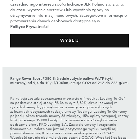
uzasadnionego interesu spółki Inchcape JLR Poland sp. z o. o.,
do czasu wyrażenia sprzeciwu lub wycofania zgody na
otrzymywanie informacji handlowych. Szczegółowe informacje o
przetwarzaniu danych osobowych dostępne są w
Polityce Prywatności
.
Range Rover Sport P380 S: średnie zużycie paliwa WLTP (cykl
mieszany) od 9,4 do 10,1 l/100km, emisja CO2: od 212 do 228 g/km.
Kalkulacja została sporządzona w oparciu o Produkt „Leasing To Go”
na podstawie stałej stopy IRS 36 m-cy = 3,82%, aktualizowanej w
cyklach dziennych., powiększoną o marżę oraz przy wybranych
założeniach dotyczących rodzaju umowy (leasingu: Leasing To Go) ceny
pojazdu, okres trwania umowy 36 miesięcy, 15% opłaty wstępnej, roczny
limit przebiegu 15 000 km itp. Finansowanie zostało wyliczone na
podstawie oferty PKO Leasing S.A. Zawarcie umowy i przyznanie
finansowania uzależnione jest od pozytywnego wyniku weryfikacji
prawno-finansowej Klienta oraz zawarcia ubezpieczenia OC/AC.
Wysokość raty nie obejmuje ubezpieczenia OC/AC. Wysokość opłat za