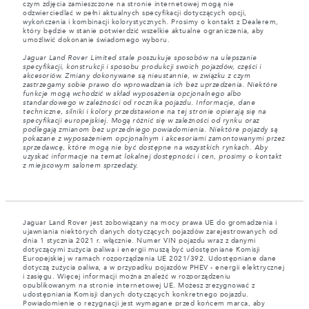
czym zdjęcia zamieszczone na stronie internetowej mogą nie
odzwierciedlać w pełni aktualnych specyfikacji dotyczących opcji,
wykończenia i kombinacji kolorystycznych. Prosimy o kontakt z Dealerem,
który będzie w stanie potwierdzić wszelkie aktualne ograniczenia, aby
umożliwić dokonanie świadomego wyboru.
Jaguar Land Rover Limited stale poszukuje sposobów na ulepszanie
specyfikacji, konstrukcji i sposobu produkcji swoich pojazdów, części i
akcesoriów. Zmiany dokonywane są nieustannie, w związku z czym
zastrzegamy sobie prawo do wprowadzania ich bez uprzedzenia. Niektóre
funkcje mogą wchodzić w skład wyposażenia opcjonalnego albo
standardowego w zależności od rocznika pojazdu. Informacje, dane
techniczne, silniki i kolory przedstawione na tej stronie opierają się na
specyfikacji europejskiej. Mogą różnić się w zależności od rynku oraz
podlegają zmianom bez uprzedniego powiadomienia. Niektóre pojazdy są
pokazane z wyposażeniem opcjonalnym i akcesoriami zamontowanymi przez
sprzedawcę, które mogą nie być dostępne na wszystkich rynkach. Aby
uzyskać informacje na temat lokalnej dostępności i cen, prosimy o kontakt
z miejscowym salonem sprzedaży.
Jaguar Land Rover jest zobowiązany na mocy prawa UE do gromadzenia i
ujawniania niektórych danych dotyczących pojazdów zarejestrowanych od
dnia 1 stycznia 2021 r. włącznie. Numer VIN pojazdu wraz z danymi
dotyczącymi zużycia paliwa i energii muszą być udostępniane Komisji
Europejskiej w ramach rozporządzenia UE 2021/392. Udostępniane dane
dotyczą zużycia paliwa, a w przypadku pojazdów PHEV - energii elektrycznej
i zasięgu. Więcej informacji można znaleźć w rozporządzeniu
opublikowanym na stronie internetowej UE. Możesz zrezygnować z
udostępniania Komisji danych dotyczących konkretnego pojazdu.
Powiadomienie o rezygnacji jest wymagane przed końcem marca, aby