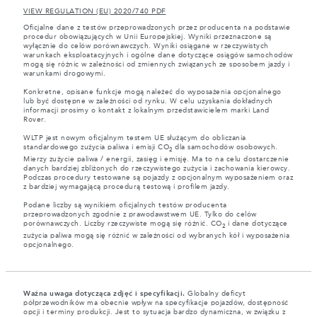
VIEW REGULATION (EU) 2020/740 PDF
Oficjalne dane z testów przeprowadzonych przez producenta na podstawie
procedur obowiązujących w Unii Europejskiej. Wyniki przeznaczone są
wyłącznie do celów porównawczych. Wyniki osiągane w rzeczywistych
warunkach eksploatacyjnych i ogólne dane dotyczące osiągów samochodów
mogą się różnic w zależności od zmiennych związanych ze sposobem jazdy i
warunkami drogowymi.
Konkretne, opisane funkcje mogą należeć do wyposażenia opcjonalnego
lub być dostępne w zależności od rynku. W celu uzyskania dokładnych
informacji prosimy o kontakt z lokalnym przedstawicielem marki Land
Rover.
WLTP jest nowym oficjalnym testem UE służącym do obliczania
standardowego zużycia paliwa i emisji CO
dla samochodów osobowych.
2
Mierzy zużycie paliwa / energii, zasięg i emisję. Ma to na celu dostarczenie
danych bardziej zbliżonych do rzeczywistego zużycia i zachowania kierowcy.
Podczas procedury testowane są pojazdy z opcjonalnym wyposażeniem oraz
z bardziej wymagającą procedurą testową i profilem jazdy.
Podane liczby są wynikiem oficjalnych testów producenta
przeprowadzonych zgodnie z prawodawstwem UE. Tylko do celów
porównawczych. Liczby rzeczywiste mogą się różnić. CO
i dane dotyczące
2
zużycia paliwa mogą się różnić w zależności od wybranych kół i wyposażenia
opcjonalnego.
Ważna uwaga dotycząca zdjęć i specyfikacji.
Globalny deficyt
półprzewodników ma obecnie wpływ na specyfikacje pojazdów, dostępność
opcji i terminy produkcji. Jest to sytuacja bardzo dynamiczna, w związku z