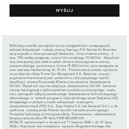
Kalkulacja została sporządzona przy uwzględnieniu następujących
założeń dotyczących rodzaju umowy leasingu Full Service for Business
ceny pojazdu u Autoryzowanych Dealerów, okres trwania umowy - 2
lata, 15% opłaty wstępnej, roczny limit przebiegu 15 000 km. Wysokość
raty miesięcznej jest stała w całym okresie obowiązywania umowy,
zawiera obsługę serwisową w limicie 15 000 km/rok, auto zastępcze na
czas naprawy mechanicznej do 10 dni. Finansowanie zostało wyliczone
na podstawie oferty Prime Car Managment S.A. Zawarcie umowy i
przyznanie finansowania jest uzależnione od pozytywnego wyniku
weryfikacji prawnofinansowej Klienta oraz zawarcia ubezpieczenia
OC/AC. Wysokość raty nie obejmuje ubezpieczenia OC/AC. Zawarcie
umowy leasingowej z wykorzystaniem produktu promocyjnego wiąże
się z wymogiem nabycia pakietowego ubezpieczenia komunikacyjnego
oferowanego w ramach programu importerskiego przez Dealerów JLR,
dostępnego w jednym z trzech wskazanych towarzystw
ubezpieczeniowych (PZU S.A., Ergo Hestia S.A. lub Generali S.A.), o ile
spełnione zostaną przez Klienta warunki wariantu promocyjnego.
Powyższa kalkulacja promocyjnej oferty finansowania i ubezpieczenia
dotyczy samochodów RR Velar P400 BELGRAVIA
MY26.75 zamówionych w okresie od 17 czerwca 2026 r. do 31 lipca
2026 r. Najniższa rata miesięczna wynajmu długoterminowego dla