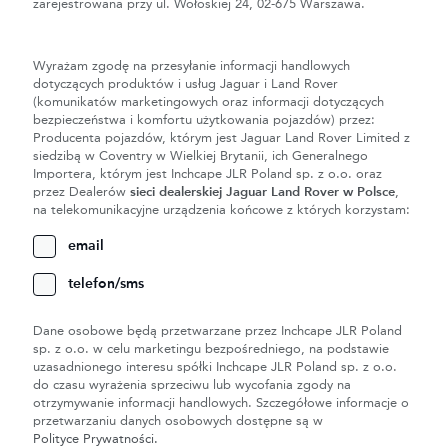
zarejestrowana przy ul. Wołoskiej 24, 02-675 Warszawa.
Wyrażam zgodę na przesyłanie informacji handlowych
dotyczących produktów i usług Jaguar i Land Rover
(komunikatów marketingowych oraz informacji dotyczących
bezpieczeństwa i komfortu użytkowania pojazdów) przez:
Producenta pojazdów, którym jest Jaguar Land Rover Limited z
siedzibą w Coventry w Wielkiej Brytanii, ich Generalnego
Importera, którym jest Inchcape JLR Poland sp. z o.o. oraz
przez Dealerów
sieci dealerskiej Jaguar Land Rover w Polsce
,
na telekomunikacyjne urządzenia końcowe z których korzystam:
email
telefon/sms
Dane osobowe będą przetwarzane przez Inchcape JLR Poland
sp. z o.o. w celu marketingu bezpośredniego, na podstawie
uzasadnionego interesu spółki Inchcape JLR Poland sp. z o.o.
do czasu wyrażenia sprzeciwu lub wycofania zgody na
otrzymywanie informacji handlowych. Szczegółowe informacje o
przetwarzaniu danych osobowych dostępne są w
Polityce Prywatności.