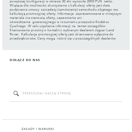
powyższej konfiguracji w okresie 30 dni wynosiła 2000 PLN netto.
Wiążąca dla możliwości skorzystania z kalkulacji oferty jest data
podpisania umowy sprzedaży (zamówienia) samochodu objętego ww.
kalkulacją promocyjnej oferty. Informacje zaprezentowane w niniejszym
materiale nie stanowią oferty, zapewnienia ani
oświadczenia gwarancyjnego w rozumieniu przepisów Kodeksu
Cywilnego. W celu uzyskania informacji na temat szczegółów
finansowania prosimy o kontakt z wybranym dealerem Jaguar Land
Rover. Kalkulacja promocyjnej oferty jest skierowana wyłącznie do
przedsiębiorców. Ceny mogą różnić się u poszczególnych dealerów.
DOŁĄCZ DO NAS
ZASADY I WARUNKI