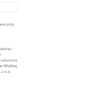
ana przy
uktów i
i
Producenta
w Wielkiej
 z o.o.