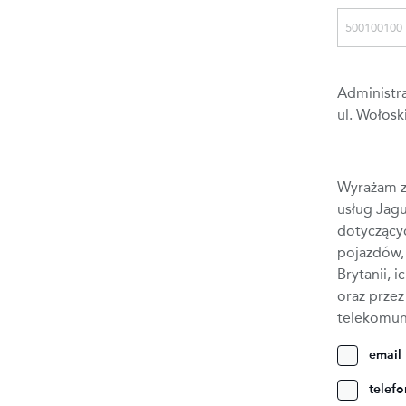
Administra
ul. Wołosk
Wyrażam z
usług Jag
dotyczący
pojazdów, 
Brytanii, 
oraz prze
telekomun
email
telef