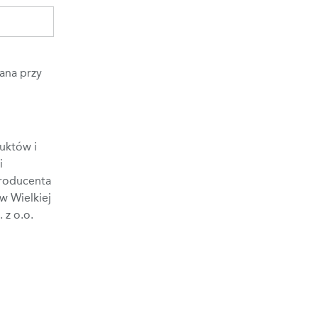
ana przy
uktów i
i
Producenta
w Wielkiej
 z o.o.