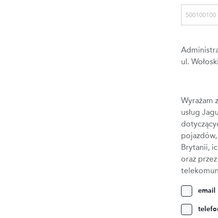
Administra
ul. Wołosk
Wyrażam z
usług Jag
dotyczący
pojazdów, 
Brytanii, 
oraz prze
telekomun
email
telef