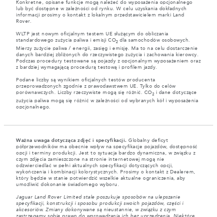
Konkretne, opisane funkcje mogą należeć do wyposażenia opcjonalnego
lub być dostępne w zależności od rynku. W celu uzyskania dokładnych
informacji prosimy o kontakt z lokalnym przedstawicielem marki Land
Rover.
WLTP jest nowym oficjalnym testem UE służącym do obliczania
standardowego zużycia paliwa i emisji CO
dla samochodów osobowych.
2
Mierzy zużycie paliwa / energii, zasięg i emisję. Ma to na celu dostarczenie
danych bardziej zbliżonych do rzeczywistego zużycia i zachowania kierowcy.
Podczas procedury testowane są pojazdy z opcjonalnym wyposażeniem oraz
z bardziej wymagającą procedurą testową i profilem jazdy.
Podane liczby są wynikiem oficjalnych testów producenta
przeprowadzonych zgodnie z prawodawstwem UE. Tylko do celów
porównawczych. Liczby rzeczywiste mogą się różnić. CO
i dane dotyczące
2
zużycia paliwa mogą się różnić w zależności od wybranych kół i wyposażenia
opcjonalnego.
Ważna uwaga dotycząca zdjęć i specyfikacji.
Globalny deficyt
półprzewodników ma obecnie wpływ na specyfikacje pojazdów, dostępność
opcji i terminy produkcji. Jest to sytuacja bardzo dynamiczna, w związku z
czym zdjęcia zamieszczone na stronie internetowej mogą nie
odzwierciedlać w pełni aktualnych specyfikacji dotyczących opcji,
wykończenia i kombinacji kolorystycznych. Prosimy o kontakt z Dealerem,
który będzie w stanie potwierdzić wszelkie aktualne ograniczenia, aby
umożliwić dokonanie świadomego wyboru.
Jaguar Land Rover Limited stale poszukuje sposobów na ulepszanie
specyfikacji, konstrukcji i sposobu produkcji swoich pojazdów, części i
akcesoriów. Zmiany dokonywane są nieustannie, w związku z czym
zastrzegamy sobie prawo do wprowadzania ich bez uprzedzenia. Niektóre