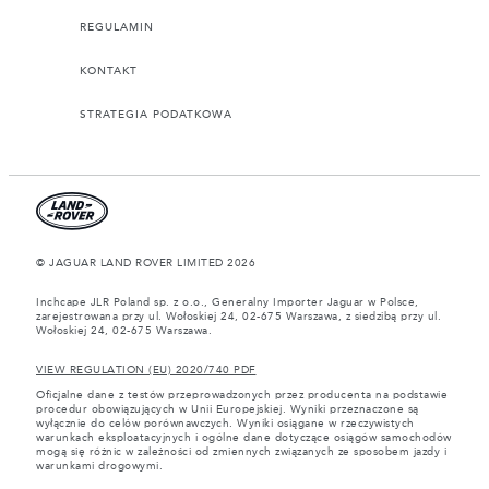
REGULAMIN
KONTAKT
STRATEGIA PODATKOWA
© JAGUAR LAND ROVER LIMITED 2026
Inchcape JLR Poland sp. z o.o., Generalny Importer Jaguar w Polsce,
zarejestrowana przy ul. Wołoskiej 24, 02-675 Warszawa, z siedzibą przy ul.
Wołoskiej 24, 02-675 Warszawa.
VIEW REGULATION (EU) 2020/740 PDF
Oficjalne dane z testów przeprowadzonych przez producenta na podstawie
procedur obowiązujących w Unii Europejskiej. Wyniki przeznaczone są
wyłącznie do celów porównawczych. Wyniki osiągane w rzeczywistych
warunkach eksploatacyjnych i ogólne dane dotyczące osiągów samochodów
mogą się różnic w zależności od zmiennych związanych ze sposobem jazdy i
warunkami drogowymi.