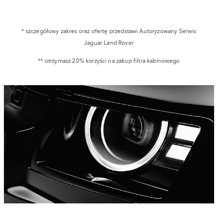
* szczegółowy zakres oraz ofertę przedstawi Autoryzowany Serwis
Jaguar Land Rover
** otrzymasz 20% korzyści na zakup filtra kabinowego