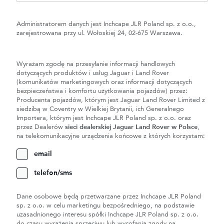
Administratorem danych jest Inchcape JLR Poland sp. z o.o.,
zarejestrowana przy ul. Wołoskiej 24, 02-675 Warszawa.
Wyrażam zgodę na przesyłanie informacji handlowych
dotyczących produktów i usług Jaguar i Land Rover
(komunikatów marketingowych oraz informacji dotyczących
bezpieczeństwa i komfortu użytkowania pojazdów) przez:
Producenta pojazdów, którym jest Jaguar Land Rover Limited z
siedzibą w Coventry w Wielkiej Brytanii, ich Generalnego
Importera, którym jest Inchcape JLR Poland sp. z o.o. oraz
przez Dealerów
sieci dealerskiej Jaguar Land Rover w Polsce
,
na telekomunikacyjne urządzenia końcowe z których korzystam:
email
telefon/sms
Dane osobowe będą przetwarzane przez Inchcape JLR Poland
sp. z o.o. w celu marketingu bezpośredniego, na podstawie
uzasadnionego interesu spółki Inchcape JLR Poland sp. z o.o.
do czasu wyrażenia sprzeciwu lub wycofania zgody na