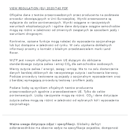
VIEW REGULATION (EU) 2020/740 PDF
Oficjalne dane z testów przeprowadzonych przez producenta na podstawie
procedur obowiązujących w Unii Europejskiej. Wyniki przeznaczone są
wyłącznie do celów porównawczych. Wyniki osiągane w rzeczywistych
warunkach eksploatacyjnych i ogólne dane dotyczące osiągów samochodów
mogą się różnic w zależności od zmiennych związanych ze sposobem jazdy i
warunkami drogowymi.
Konkretne, opisane funkcje mogą należeć do wyposażenia opcjonalnego
lub być dostępne w zależności od rynku. W celu uzyskania dokładnych
informacji prosimy o kontakt z lokalnym przedstawicielem marki Land
Rover.
WLTP jest nowym oficjalnym testem UE służącym do obliczania
standardowego zużycia paliwa i emisji CO
dla samochodów osobowych.
2
Mierzy zużycie paliwa / energii, zasięg i emisję. Ma to na celu dostarczenie
danych bardziej zbliżonych do rzeczywistego zużycia i zachowania kierowcy.
Podczas procedury testowane są pojazdy z opcjonalnym wyposażeniem oraz
z bardziej wymagającą procedurą testową i profilem jazdy.
Podane liczby są wynikiem oficjalnych testów producenta
przeprowadzonych zgodnie z prawodawstwem UE. Tylko do celów
porównawczych. Liczby rzeczywiste mogą się różnić. CO
i dane dotyczące
2
zużycia paliwa mogą się różnić w zależności od wybranych kół i wyposażenia
opcjonalnego.
Ważna uwaga dotycząca zdjęć i specyfikacji.
Globalny deficyt
półprzewodników ma obecnie wpływ na specyfikacje pojazdów, dostępność