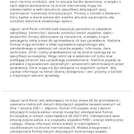
opcji i terminy produkcji. Jest to sytuacja bardzo dynamiczna, w związku z
czym zdjęcia zamieszczone na stronie internetowej mogą nie
odzwierciedlać w pełni aktualnych specyfikacji dotyczących opcji,
wykończenia i kombinacji kolorystycznych. Prosimy o kontakt z Dealerem,
który będzie w stanie potwierdzić wszelkie aktualne ograniczenia, aby
umożliwić dokonanie świadomego wyboru.
Jaguar Land Rover Limited stale poszukuje sposobów na ulepszanie
specyfikacji, konstrukcji i sposobu produkcji swoich pojazdów, części i
akcesoriów. Zmiany dokonywane są nieustannie, w związku z czym
zastrzegamy sobie prawo do wprowadzania ich bez uprzedzenia. Niektóre
funkcje mogą wchodzić w skład wyposażenia opcjonalnego albo
standardowego w zależności od rocznika pojazdu. Informacje, dane
techniczne, silniki i kolory przedstawione na tej stronie opierają się na
specyfikacji europejskiej. Mogą różnić się w zależności od rynku oraz
podlegają zmianom bez uprzedniego powiadomienia. Niektóre pojazdy są
pokazane z wyposażeniem opcjonalnym i akcesoriami zamontowanymi przez
sprzedawcę, które mogą nie być dostępne na wszystkich rynkach. Aby
uzyskać informacje na temat lokalnej dostępności i cen, prosimy o kontakt
z miejscowym salonem sprzedaży.
Jaguar Land Rover jest zobowiązany na mocy prawa UE do gromadzenia i
ujawniania niektórych danych dotyczących pojazdów zarejestrowanych od
dnia 1 stycznia 2021 r. włącznie. Numer VIN pojazdu wraz z danymi
dotyczącymi zużycia paliwa i energii muszą być udostępniane Komisji
Europejskiej w ramach rozporządzenia UE 2021/392. Udostępniane dane
dotyczą zużycia paliwa, a w przypadku pojazdów PHEV - energii elektrycznej
i zasięgu. Więcej informacji można znaleźć w rozporządzeniu
opublikowanym na stronie internetowej UE. Możesz zrezygnować z
udostępniania Komisji danych dotyczących konkretnego pojazdu.