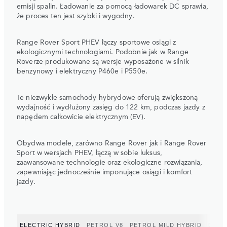
emisji spalin. Ładowanie za pomocą ładowarek DC sprawia,
że proces ten jest szybki i wygodny.
Range Rover Sport PHEV łączy sportowe osiągi z
ekologicznymi technologiami. Podobnie jak w Range
Roverze produkowane są wersje wyposażone w silnik
benzynowy i elektryczny P460e i P550e.
Te niezwykłe samochody hybrydowe oferują zwiększoną
wydajność i wydłużony zasięg do 122 km, podczas jazdy z
napędem całkowicie elektrycznym (EV).
Obydwa modele, zarówno Range Rover jak i Range Rover
Sport w wersjach PHEV, łączą w sobie luksus,
zaawansowane technologie oraz ekologiczne rozwiązania,
zapewniając jednocześnie imponujące osiągi i komfort
jazdy.
ELECTRIC HYBRID
PETROL V8
PETROL MILD HYBRID
DIES