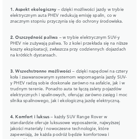
1. Aspekt ekologiczny
– dzięki możliwości jazdy w trybie
elektrycznym auta PHEV redukują emisję spalin, co w
znacznym stopniu przyczynia się do ochrony środowiska.
2. Oszczędność paliwa
– w trybie elektrycznym SUV-y
PHEV nie zużywają paliwa. To z kolei przekłada się na niższe
koszty eksploatacji, zwłaszcza przy codziennych dojazdach
na krótkich dystansach.
3. Wszechstronne możliwości
– dzięki napędowi na cztery
koła i zaawansowanym systemom wspomagania jazdy SUV-
y PHEV radzą sobie doskonale zarówno na asfalcie, jak i w
trudnym terenie. Ponadto auta te łączą zalety pojazdów
elektrycznych i spalinowych, oferując zarówno zasięg i moc
silnika spalinowego, jak i ekologiczną jazdę elektryczną.
4. Komfort i luksus
– każdy SUV Range Rover w
standardzie oferuje luksusowe wyposażenie, najwyższej
jakości materiały i nowoczesne technologie, które
zapewniają, że każda podróż będzie komfortowa i