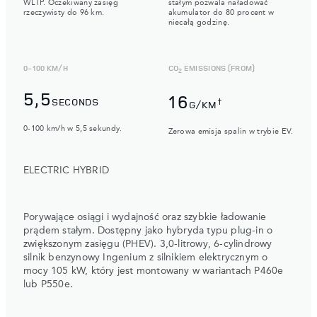
WLTP. Oczekiwany zasięg
stałym pozwala naładować
rzeczywisty do 96 km.
akumulator do 80 procent w
niecałą godzinę.
0-100 KM/H
CO
EMISSIONS (FROM)
2
5,5
16
SECONDS
†
G/KM
0-100 km/h w 5,5 sekundy.
Zerowa emisja spalin w trybie EV.
ELECTRIC HYBRID
Porywające osiągi i wydajność oraz szybkie ładowanie
prądem stałym. Dostępny jako hybryda typu plug-in o
zwiększonym zasięgu (PHEV). 3,0-litrowy, 6-cylindrowy
silnik benzynowy Ingenium z silnikiem elektrycznym o
mocy 105 kW, który jest montowany w wariantach P460e
lub P550e.