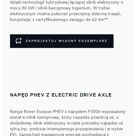
dzięki technologii hybrydowej łączącej silnik elektryczny o
mocy 80 kW i silnik benzynowy Ingenium. W trybie
elektrycznym można pokonać przeciętną dzienną trasę6,
korzystając z certyfikowanego zasięgu do 62 km**.
ZAPROJEKTUJ WŁASNY EGZEMPLARZ
NAPĘD PHEV Z ELECTRIC DRIVE AXLE
Range Rover Evoque PHEV z napędem P300e wyposażony
został w silnik benzynowy, który napędza przednią oś, a
dodatkowy silnik elektryczny w razie potrzeby napędza oś
tylną (np. podczas intensywnego przyspieszania i w trybie
EV). Samochód magazynuje energię pochodzącą z