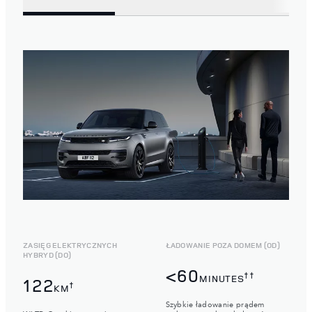
ZASIĘG ELEKTRYCZNYCH
ŁADOWANIE POZA DOMEM (OD)
HYBRYD (DO)
<60
††
MINUTES
122
†
KM
Szybkie ładowanie prądem