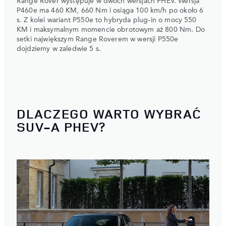
Range Rover występuje w dwóch wersjach PHEV. Wersja
P460e ma 460 KM, 660 Nm i osiąga 100 km/h po około 6
s. Z kolei wariant P550e to hybryda plug-in o mocy 550
KM i maksymalnym momencie obrotowym aż 800 Nm. Do
setki największym Range Roverem w wersji P550e
dojdziemy w zaledwie 5 s.
DLACZEGO WARTO WYBRAĆ
SUV-A PHEV?