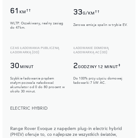
61
33
††
KM
††
G/KM
WLTP. Oczekiwany, realny zasięg
Zerowa emisja spalin w trybie EV.
do 47km.
CZAS ŁADOWANIA PUBLICZNĄ
ŁADOWANIE DOMOWĄ
ŁADOWARKĄ (OD)
ŁADOWARKĄ AC (OD)
30
2
‡
MINUT
GODZINY 12 MINUT
Szybkie ładowanie prądem
Do 100% przy użyciu domowej
stałym pozwala naładować
ładowarki 7 kW AC.
akumulator od 0 do 80 procent w
około 30 minut.
ELECTRIC HYBRID
Range Rover Evoque z napędem plug-in electric hybrid
(PHEV) oferuje to, co najlepsze ze wszystkich światów,