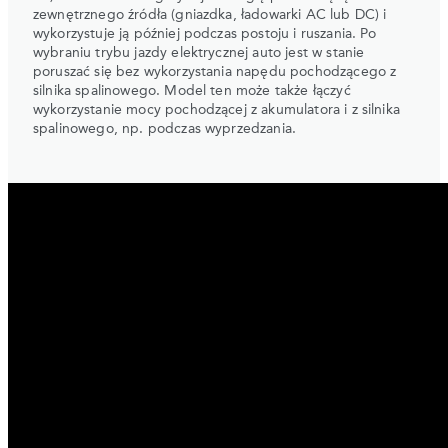
zewnętrznego źródła (gniazdka, ładowarki AC lub DC) i
wykorzystuje ją później podczas postoju i ruszania. Po
wybraniu trybu jazdy elektrycznej auto jest w stanie
poruszać się bez wykorzystania napędu pochodzącego z
silnika spalinowego. Model ten może także łączyć
wykorzystanie mocy pochodzącej z akumulatora i z silnika
spalinowego, np. podczas wyprzedzania.