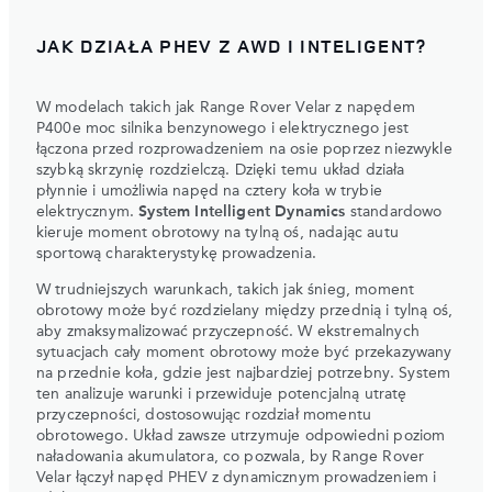
JAK DZIAŁA PHEV Z AWD I INTELIGENT?
W modelach takich jak Range Rover Velar z napędem
P400e moc silnika benzynowego i elektrycznego jest
łączona przed rozprowadzeniem na osie poprzez niezwykle
szybką skrzynię rozdzielczą. Dzięki temu układ działa
płynnie i umożliwia napęd na cztery koła w trybie
elektrycznym.
System Intelligent Dynamics
standardowo
kieruje moment obrotowy na tylną oś, nadając autu
sportową charakterystykę prowadzenia.
W trudniejszych warunkach, takich jak śnieg, moment
obrotowy może być rozdzielany między przednią i tylną oś,
aby zmaksymalizować przyczepność. W ekstremalnych
sytuacjach cały moment obrotowy może być przekazywany
na przednie koła, gdzie jest najbardziej potrzebny. System
ten analizuje warunki i przewiduje potencjalną utratę
przyczepności, dostosowując rozdział momentu
obrotowego. Układ zawsze utrzymuje odpowiedni poziom
naładowania akumulatora, co pozwala, by Range Rover
Velar łączył napęd PHEV z dynamicznym prowadzeniem i