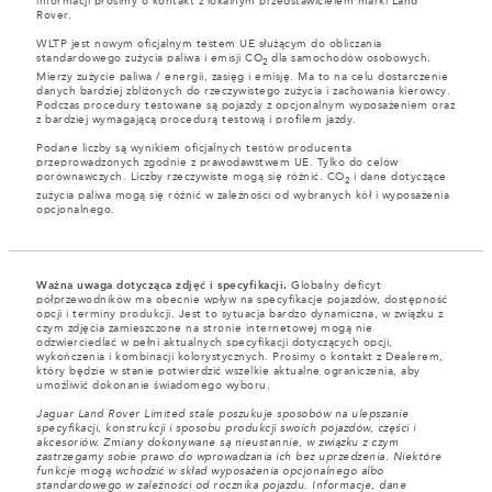
informacji prosimy o kontakt z lokalnym przedstawicielem marki Land
Rover.
WLTP jest nowym oficjalnym testem UE służącym do obliczania
standardowego zużycia paliwa i emisji CO
dla samochodów osobowych.
2
Mierzy zużycie paliwa / energii, zasięg i emisję. Ma to na celu dostarczenie
danych bardziej zbliżonych do rzeczywistego zużycia i zachowania kierowcy.
Podczas procedury testowane są pojazdy z opcjonalnym wyposażeniem oraz
z bardziej wymagającą procedurą testową i profilem jazdy.
Podane liczby są wynikiem oficjalnych testów producenta
przeprowadzonych zgodnie z prawodawstwem UE. Tylko do celów
porównawczych. Liczby rzeczywiste mogą się różnić. CO
i dane dotyczące
2
zużycia paliwa mogą się różnić w zależności od wybranych kół i wyposażenia
opcjonalnego.
Ważna uwaga dotycząca zdjęć i specyfikacji.
Globalny deficyt
półprzewodników ma obecnie wpływ na specyfikacje pojazdów, dostępność
opcji i terminy produkcji. Jest to sytuacja bardzo dynamiczna, w związku z
czym zdjęcia zamieszczone na stronie internetowej mogą nie
odzwierciedlać w pełni aktualnych specyfikacji dotyczących opcji,
wykończenia i kombinacji kolorystycznych. Prosimy o kontakt z Dealerem,
który będzie w stanie potwierdzić wszelkie aktualne ograniczenia, aby
umożliwić dokonanie świadomego wyboru.
Jaguar Land Rover Limited stale poszukuje sposobów na ulepszanie
specyfikacji, konstrukcji i sposobu produkcji swoich pojazdów, części i
akcesoriów. Zmiany dokonywane są nieustannie, w związku z czym
zastrzegamy sobie prawo do wprowadzania ich bez uprzedzenia. Niektóre
funkcje mogą wchodzić w skład wyposażenia opcjonalnego albo
standardowego w zależności od rocznika pojazdu. Informacje, dane