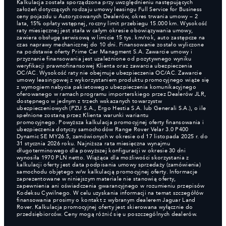
Kalkulacja została sporządzona przy uwzględnieniu następujących
założeń dotyczących rodzaju umowy leasingu Full Service for Business
ceny pojazdu u Autoryzowanych Dealerów, okres trwania umowy – 2
lata, 15% opłaty wstępnej, roczny limit przebiegu 15.000 km. Wysokość
raty miesięcznej jest stała w całym okresie obowiązywania umowy,
zawiera obsługę serwisową w limicie 15 tys. km/rok, auto zastępcze na
czas naprawy mechanicznej do 10 dni. Finansowanie zostało wyliczone
na podstawie oferty Prime Car Managment S.A. Zawarcie umowy i
przyznanie finansowania jest uzależnione od pozytywnego wyniku
weryfikacji prawnofinansowej Klienta oraz zawarcia ubezpieczenia
OC/AC. Wysokość raty nie obejmuje ubezpieczenia OC/AC. Zawarcie
umowy leasingowej z wykorzystaniem produktu promocyjnego wiąże się
z wymogiem nabycia pakietowego ubezpieczenia komunikacyjnego
oferowanego w ramach programu importerskiego przez Dealerów JLR,
dostępnego w jednym z trzech wskazanych towarzystw
ubezpieczeniowych (PZU S.A., Ergo Hestia S.A. lub Generali S.A.), o ile
spełnione zostaną przez Klienta warunki wariantu
promocyjnego. Powyższa kalkulacja promocyjnej oferty finansowania i
ubezpieczenia dotyczy samochodów Range Rover Velar 3.0 P400
Dynamic SE MY26.5, zamówionych w okresie od 17 listopada 2025 r. do
31 stycznia 2026 roku. Najniższa rata miesięczna wynajmu
długoterminowego dla powyższej konfiguracji w okresie 30 dni
wynosiła 1970 PLN netto. Wiążąca dla możliwości skorzystania z
kalkulacji oferty jest data podpisania umowy sprzedaży (zamówienia)
samochodu objętego w/w kalkulacją promocyjnej oferty. Informacje
zaprezentowane w niniejszym materiale nie stanowią oferty,
zapewnienia ani oświadczenia gwarancyjnego w rozumieniu przepisów
Kodeksu Cywilnego. W celu uzyskania informacji na temat szczegółów
finansowania prosimy o kontakt z wybranym dealerem Jaguar Land
Rover. Kalkulacja promocyjnej oferty jest skierowana wyłącznie do
przedsiębiorców. Ceny mogą różnić się u poszczególnych dealerów.