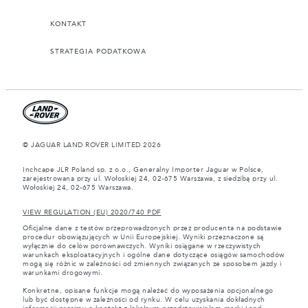
KONTAKT
STRATEGIA PODATKOWA
© JAGUAR LAND ROVER LIMITED 2026
Inchcape JLR Poland sp. z o.o., Generalny Importer Jaguar w Polsce,
zarejestrowana przy ul. Wołoskiej 24, 02-675 Warszawa, z siedzibą przy ul.
Wołoskiej 24, 02-675 Warszawa.
VIEW REGULATION (EU) 2020/740 PDF
Oficjalne dane z testów przeprowadzonych przez producenta na podstawie
procedur obowiązujących w Unii Europejskiej. Wyniki przeznaczone są
wyłącznie do celów porównawczych. Wyniki osiągane w rzeczywistych
warunkach eksploatacyjnych i ogólne dane dotyczące osiągów samochodów
mogą się różnic w zależności od zmiennych związanych ze sposobem jazdy i
warunkami drogowymi.
Konkretne, opisane funkcje mogą należeć do wyposażenia opcjonalnego
lub być dostępne w zależności od rynku. W celu uzyskania dokładnych