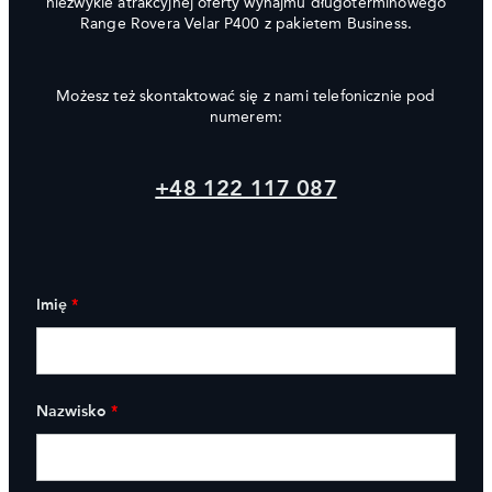
niezwykle atrakcyjnej oferty wynajmu długoterminowego
Range Rovera Velar P400 z pakietem Business.
Możesz też skontaktować się z nami telefonicznie pod
numerem:
+48 122 117 087
Imię
*
Nazwisko
*