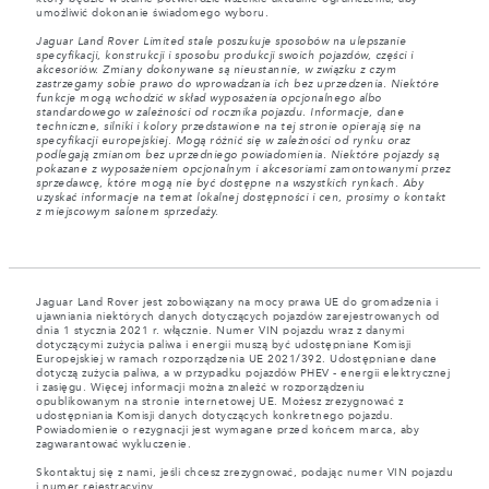
umożliwić dokonanie świadomego wyboru.
Jaguar Land Rover Limited stale poszukuje sposobów na ulepszanie
specyfikacji, konstrukcji i sposobu produkcji swoich pojazdów, części i
akcesoriów. Zmiany dokonywane są nieustannie, w związku z czym
zastrzegamy sobie prawo do wprowadzania ich bez uprzedzenia. Niektóre
funkcje mogą wchodzić w skład wyposażenia opcjonalnego albo
standardowego w zależności od rocznika pojazdu. Informacje, dane
techniczne, silniki i kolory przedstawione na tej stronie opierają się na
specyfikacji europejskiej. Mogą różnić się w zależności od rynku oraz
podlegają zmianom bez uprzedniego powiadomienia. Niektóre pojazdy są
pokazane z wyposażeniem opcjonalnym i akcesoriami zamontowanymi przez
sprzedawcę, które mogą nie być dostępne na wszystkich rynkach. Aby
uzyskać informacje na temat lokalnej dostępności i cen, prosimy o kontakt
z miejscowym salonem sprzedaży.
Jaguar Land Rover jest zobowiązany na mocy prawa UE do gromadzenia i
ujawniania niektórych danych dotyczących pojazdów zarejestrowanych od
dnia 1 stycznia 2021 r. włącznie. Numer VIN pojazdu wraz z danymi
dotyczącymi zużycia paliwa i energii muszą być udostępniane Komisji
Europejskiej w ramach rozporządzenia UE 2021/392. Udostępniane dane
dotyczą zużycia paliwa, a w przypadku pojazdów PHEV - energii elektrycznej
i zasięgu. Więcej informacji można znaleźć w rozporządzeniu
opublikowanym na stronie internetowej UE. Możesz zrezygnować z
udostępniania Komisji danych dotyczących konkretnego pojazdu.
Powiadomienie o rezygnacji jest wymagane przed końcem marca, aby
zagwarantować wykluczenie.
Skontaktuj się z nami, jeśli chcesz zrezygnować, podając numer VIN pojazdu
i numer rejestracyjny.