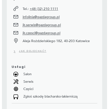
Tel.:
+48 (32) 210 1111
infolinia@gazdagroup.pl
jlr.serwis@gazdagroup.pl
jlr.czesci@gazdagroup.pl
Aleja Roździeńskiego 182, 40-203 Katowice
JAK DOJECHAĆ?
Usługi
Salon
Serwis
Części
Zgłoś szkodę blacharsko-lakierniczą