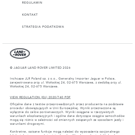
REGULAMIN
KONTAKT
STRATEGIA PODATKOWA
© JAGUAR LAND ROVER LIMITED 2026
Inchcape JLR Poland sp. z o.o., Generalny Importer Jaguar w Polsce,
zarejestrowana przy ul. Wołoskiej 24, 02-675 Warszawa, z siedzibą przy ul.
Wołoskiej 24, 02-675 Warszawa.
VIEW REGULATION (EU) 2020/740 PDF
Oficjalne dane z testów przeprowadzonych przez producenta na podstawie
procedur obowiązujących w Unii Europejskiej. Wyniki przeznaczone są
wyłącznie do celów porównawczych. Wyniki osiągane w rzeczywistych
warunkach eksploatacyjnych i ogólne dane dotyczące osiągów samochodów
mogą się różnic w zależności od zmiennych związanych ze sposobem jazdy i
warunkami drogowymi.
Konkretne, opisane funkcje mogą należeć do wyposażenia opcjonalnego