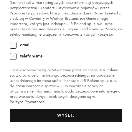
(komunikatów marketingowych oraz informacji dotyczących
bezpieczeństwa i komfortu użytkowania pojazdów) przez:
Producenta pojazdów, którym jest Jaguar Land Rover Limited z
siedzibą w Coventry w Wielkiej Brytanii, ich Generalnego
Importera, którym jest Inchcape JLR Poland sp. z o.o. oraz
przez Dealerów
sieci dealerskiej Jaguar Land Rover w Polsce
, na
telekomunikacyjne urządzenia końcowe, z których korzystam:
email
telefon/sms
Dane osobowe będą przetwarzane przez Inchcape JLR Poland
sp. z o.o. w celu marketingu bezpośredniego, na podstawie
uzasadnionego interesu spółki Inchcape JLR Poland sp. z o.o.
do czasu wyrażenia sprzeciwu lub wycofania zgody na
otrzymywanie informacji handlowych. Szczegółowe informacje o
przetwarzaniu danych osobowych dostępne są w
Polityce Prywatności.