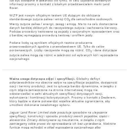
lub być dostępne w zależności od rynku. W celu uzyskania dokładnych
informacji prosimy o kontakt z lokalnym przedstawicielem marki Land
Rover.
WLTP jest nowym oficjalnym testem UE służącym do obliczania
standardowego zużycia paliwa i emisji CO
dla samochodów osobowych.
2
Mierzy zużycie paliwa / energii, zasięg i emisję. Ma to na celu dostarczenie
danych bardziej zbliżonych do rzeczywistego zużycia i zachowania kierowcy.
Podczas procedury testowane są pojazdy z opcjonalnym wyposażeniem oraz
z bardziej wymagającą procedurą testową i profilem jazdy.
Podane liczby są wynikiem oficjalnych testów producenta
przeprowadzonych zgodnie z prawodawstwem UE. Tylko do celów
porównawczych. Liczby rzeczywiste mogą się różnić. CO
i dane dotyczące
2
zużycia paliwa mogą się różnić w zależności od wybranych kół i wyposażenia
opcjonalnego.
Ważna uwaga dotycząca zdjęć i specyfikacji.
Globalny deficyt
półprzewodników ma obecnie wpływ na specyfikacje pojazdów, dostępność
opcji i terminy produkcji. Jest to sytuacja bardzo dynamiczna, w związku z
czym zdjęcia zamieszczone na stronie internetowej mogą nie
odzwierciedlać w pełni aktualnych specyfikacji dotyczących opcji,
wykończenia i kombinacji kolorystycznych. Prosimy o kontakt z Dealerem,
który będzie w stanie potwierdzić wszelkie aktualne ograniczenia, aby
umożliwić dokonanie świadomego wyboru.
Jaguar Land Rover Limited stale poszukuje sposobów na ulepszanie
specyfikacji, konstrukcji i sposobu produkcji swoich pojazdów, części i
akcesoriów. Zmiany dokonywane są nieustannie, w związku z czym
zastrzegamy sobie prawo do wprowadzania ich bez uprzedzenia. Niektóre
funkcje mogą wchodzić w skład wyposażenia opcjonalnego albo