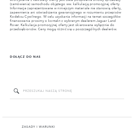
skorzystania z kalkulacji oferty jest data podpisania umowy sprzedaży
(zamówienia) samochodu objętego ww. kalkulacją promocyjnej oferty.
Informacje zaprezentowane w niniejszym materiale nie stanowią oferty,
zapewnienia ani oświadczenia gwarancyjnego w rozumieniu przepisów
Kodeksu Cywilnego. W celu uzyskania informacji na temat szczegółów
finansowania prosimy o kontakt z wybranym dealerem Jaguar Land
Rover. Kalkulacja promocyjnej oferty jest skierowana wyłącznie do
przedsiębiorców. Ceny mogą różnić się u poszczególnych dealerów.
DOŁĄCZ DO NAS
ZASADY I WARUNKI