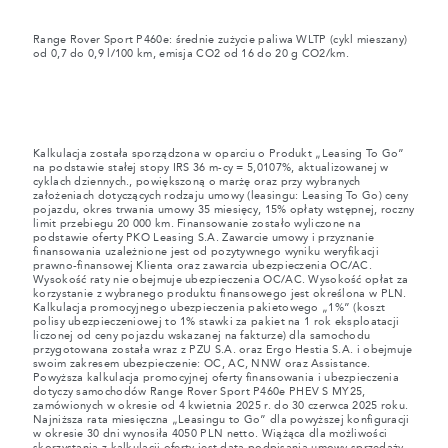
Range Rover Sport P460e: średnie zużycie paliwa WLTP (cykl mieszany)
od 0,7 do 0,9 l/100 km, emisja CO2 od 16 do 20 g CO2/km.
Kalkulacja została sporządzona w oparciu o Produkt „Leasing To Go”
na podstawie stałej stopy IRS 36 m-cy = 5,0107%, aktualizowanej w
cyklach dziennych., powiększoną o marżę oraz przy wybranych
założeniach dotyczących rodzaju umowy (leasingu: Leasing To Go) ceny
pojazdu, okres trwania umowy 35 miesięcy, 15% opłaty wstępnej, roczny
limit przebiegu 20 000 km. Finansowanie zostało wyliczone na
podstawie oferty PKO Leasing S.A. Zawarcie umowy i przyznanie
finansowania uzależnione jest od pozytywnego wyniku weryfikacji
prawno-finansowej Klienta oraz zawarcia ubezpieczenia OC/AC.
Wysokość raty nie obejmuje ubezpieczenia OC/AC. Wysokość opłat za
korzystanie z wybranego produktu finansowego jest określona w PLN.
Kalkulacja promocyjnego ubezpieczenia pakietowego „1%” (koszt
polisy ubezpieczeniowej to 1% stawki za pakiet na 1 rok eksploatacji
liczonej od ceny pojazdu wskazanej na fakturze) dla samochodu
przygotowana została wraz z PZU S.A. oraz Ergo Hestia S.A. i obejmuje
swoim zakresem ubezpieczenie: OC, AC, NNW oraz Assistance.
Powyższa kalkulacja promocyjnej oferty finansowania i ubezpieczenia
dotyczy samochodów Range Rover Sport P460e PHEV S MY25,
zamówionych w okresie od 4 kwietnia 2025 r. do 30 czerwca 2025 roku.
Najniższa rata miesięczna „Leasingu to Go” dla powyższej konfiguracji
w okresie 30 dni wynosiła 4050 PLN netto. Wiążąca dla możliwości