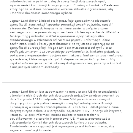
odzwierciedlać w pełni aktualnych specyfikacji dotyczących opcji,
wykończenia i kombinacji kolorystycznych. Prosimy o kontakt z Dealerem,
który będzie w stanie potwierdzić wszelkie aktualne ograniczenia, aby
umożliwić dokonanie świadomego wyboru.
Jaguar Land Rover Limited stale poszukuje sposobów na ulepszanie
specyfikacji, konstrukcji i sposobu produkcji swoich pojazdów, części i
akcesoriów. Zmiany dokonywane są nieustannie, w związku z czym
zastrzegamy sobie prawo do wprowadzania ich bez uprzedzenia. Niektóre
funkcje mogą wchodzić w skład wyposażenia opcjonalnego albo
standardowego w zależności od rocznika pojazdu. Informacje, dane
techniczne, silniki i kolory przedstawione na tej stronie opierają się na
specyfikacji europejskiej. Mogą różnić się w zależności od rynku oraz
podlegają zmianom bez uprzedniego powiadomienia. Niektóre pojazdy są
pokazane z wyposażeniem opcjonalnym i akcesoriami zamontowanymi przez
sprzedawcę, które mogą nie być dostępne na wszystkich rynkach. Aby
uzyskać informacje na temat lokalnej dostępności i cen, prosimy o kontakt
z miejscowym salonem sprzedaży.
Jaguar Land Rover jest zobowiązany na mocy prawa UE do gromadzenia i
ujawniania niektórych danych dotyczących pojazdów zarejestrowanych od
dnia 1 stycznia 2021 r. włącznie. Numer VIN pojazdu wraz z danymi
dotyczącymi zużycia paliwa i energii muszą być udostępniane Komisji
Europejskiej w ramach rozporządzenia UE 2021/392. Udostępniane dane
dotyczą zużycia paliwa, a w przypadku pojazdów PHEV - energii elektrycznej
i zasięgu. Więcej informacji można znaleźć w rozporządzeniu
opublikowanym na stronie internetowej UE. Możesz zrezygnować z
udostępniania Komisji danych dotyczących konkretnego pojazdu.
Powiadomienie o rezygnacji jest wymagane przed końcem marca, aby
zagwarantować wykluczenie.