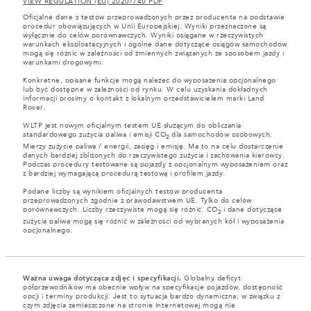
VIEW REGULATION (EU) 2020/740 PDF
Oficjalne dane z testów przeprowadzonych przez producenta na podstawie
procedur obowiązujących w Unii Europejskiej. Wyniki przeznaczone są
wyłącznie do celów porównawczych. Wyniki osiągane w rzeczywistych
warunkach eksploatacyjnych i ogólne dane dotyczące osiągów samochodów
mogą się różnic w zależności od zmiennych związanych ze sposobem jazdy i
warunkami drogowymi.
Konkretne, opisane funkcje mogą należeć do wyposażenia opcjonalnego
lub być dostępne w zależności od rynku. W celu uzyskania dokładnych
informacji prosimy o kontakt z lokalnym przedstawicielem marki Land
Rover.
WLTP jest nowym oficjalnym testem UE służącym do obliczania
standardowego zużycia paliwa i emisji CO
dla samochodów osobowych.
2
Mierzy zużycie paliwa / energii, zasięg i emisję. Ma to na celu dostarczenie
danych bardziej zbliżonych do rzeczywistego zużycia i zachowania kierowcy.
Podczas procedury testowane są pojazdy z opcjonalnym wyposażeniem oraz
z bardziej wymagającą procedurą testową i profilem jazdy.
Podane liczby są wynikiem oficjalnych testów producenta
przeprowadzonych zgodnie z prawodawstwem UE. Tylko do celów
porównawczych. Liczby rzeczywiste mogą się różnić. CO
i dane dotyczące
2
zużycia paliwa mogą się różnić w zależności od wybranych kół i wyposażenia
opcjonalnego.
Ważna uwaga dotycząca zdjęć i specyfikacji.
Globalny deficyt
półprzewodników ma obecnie wpływ na specyfikacje pojazdów, dostępność
opcji i terminy produkcji. Jest to sytuacja bardzo dynamiczna, w związku z
czym zdjęcia zamieszczone na stronie internetowej mogą nie